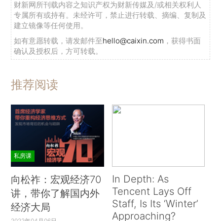
财新网所刊载内容之知识产权为财新传媒及/或相关权利人
专属所有或持有。未经许可，禁止进行转载、摘编、复制及
建立镜像等任何使用。
如有意愿转载，请发邮件至
hello@caixin.com
，获得书面
确认及授权后，方可转载。
推荐阅读
私房课
In Depth: As
向松祚：宏观经济70
Tencent Lays Off
讲，带你了解国内外
Staff, Is Its ‘Winter’
经济大局
Approaching?
2022年04月06日