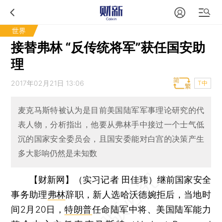
世界
接替弗林 “反传统将军”获任国安助
理
2017年02月21日 13:06
T中
麦克马斯特被认为是目前美国陆军军事理论研究的代
表人物，分析指出，他要从弗林手中接过一个士气低
沉的国家安全委员会，且国安委能对白宫的决策产生
多大影响仍然是未知数
【财新网】（实习记者 田佳玮）
继前国家安全
事务助理
弗林
辞职，新人选哈沃德婉拒后，当地时
间2月20日，
特朗普
任命陆军中将、美国陆军能力