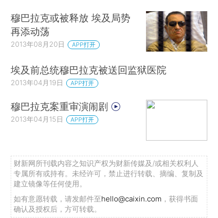
穆巴拉克或被释放 埃及局势
再添动荡
2013年08月20日
APP打开
埃及前总统穆巴拉克被送回监狱医院
2013年04月19日
APP打开
穆巴拉克案重审演闹剧
2013年04月15日
APP打开
财新网所刊载内容之知识产权为财新传媒及/或相关权利人
专属所有或持有。未经许可，禁止进行转载、摘编、复制及
建立镜像等任何使用。
如有意愿转载，请发邮件至
hello@caixin.com
，获得书面
确认及授权后，方可转载。