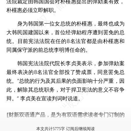
法院裁定由韩国国会对朴槿惠提出的弹劾案有效，
朴槿惠必须立即解职。
身为韩国第一位女总统的朴槿惠，最终也成为
大韩民国建国以来，首位经弹劾程序遭到罢免的总
统。目前宪法法院在任的8名法官都是由朴槿惠和
同属保守派的前总统李明博任命的。
韩国宪法法院代院长李贞美表示，参加弹劾案
最终表决的8名法官全部投了赞成票，同意罢免总
统。“总统的行为及其后果的负面影响十分严重，因
此，解除其总统职务，对于捍卫宪法的意义不容争
辩。” 李贞美在宣读判词时说道。
[财新双语通产品，是为有双语需求读者专门订制的
优惠产品，
按此可享超值优惠订阅
。]
本文共计5775字 订阅后继续阅读