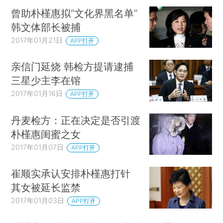
曾助朴槿惠拟“文化界黑名单”
韩文体部长被捕
2017年01月21日
APP打开
亲信门延烧 韩检方提请逮捕
三星少主李在镕
2017年01月16日
APP打开
丹麦检方：正在决定是否引渡
朴槿惠闺蜜之女
2017年01月07日
APP打开
崔顺实承认安排朴槿惠打针
其女被延长监禁
2017年01月03日
APP打开