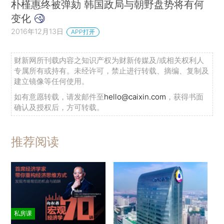
朴槿惠终被弹劾 韩国政局与朝野盘势将有何
变化
2016年12月13日
APP打开
财新网所刊载内容之知识产权为财新传媒及/或相关权利人
专属所有或持有。未经许可，禁止进行转载、摘编、复制及
建立镜像等任何使用。
如有意愿转载，请发邮件至
hello@caixin.com
，获得书面
确认及授权后，方可转载。
推荐阅读
私房课