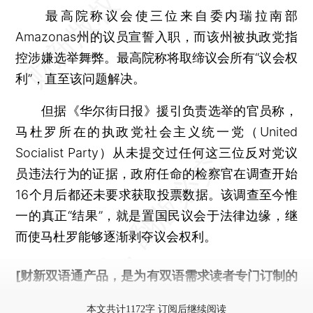
最高院称议会使三位来自委内瑞拉南部
Amazonas州的议员宣誓入职，而该州被执政党指
控涉嫌选举舞弊。最高院称将取缔议会所有“议会权
利”，直至该问题解决。
但据《华尔街日报》援引负责选举的官员称，
马杜罗所在的执政党社会主义统一党（United
Socialist Party）从未提交过任何这三位反对党议
员违法行为的证据，政府任命的检察官在调查开始
16个月后都还未要求获取投票数据。该调查至今惟
一的真正“结果”，就是置国民议会于法律边缘，继
而使马杜罗能够逐渐剥夺议会权利。
[财新双语通产品，是为有双语需求读者专门订制的
优惠产品，
按此可享超值优惠订阅
。]
本文共计1172字 订阅后继续阅读