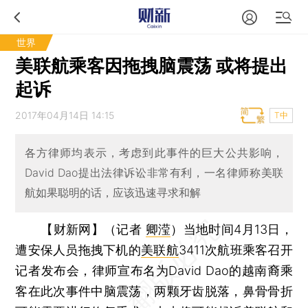
世界
美联航乘客因拖拽脑震荡 或将提出
起诉
2017年04月14日 14:15
T中
各方律师均表示，考虑到此事件的巨大公共影响，
David Dao提出法律诉讼非常有利，一名律师称美联
航如果聪明的话，应该迅速寻求和解
【财新网】（记者
卿滢
）
当地时间4月13日，
遭安保人员拖拽下机的
美联航
3411次航班乘客召开
记者发布会，律师宣布名为David Dao的越南裔乘
客在此次事件中脑震荡，两颗牙齿脱落，鼻骨骨折