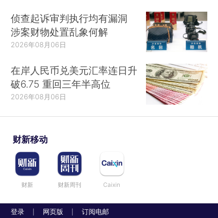
侦查起诉审判执行均有漏洞
涉案财物处置乱象何解
2026年08月06日
在岸人民币兑美元汇率连日升
破6.75 重回三年半高位
2026年08月06日
财新移动
财新
财新周刊
Caixin
登录
网页版
订阅电邮
|
|