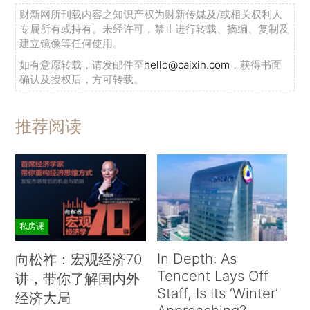
财新网所刊载内容之知识产权为财新传媒及/或相关权利人
专属所有或持有。未经许可，禁止进行转载、摘编、复制及
建立镜像等任何使用。
如有意愿转载，请发邮件至
hello@caixin.com
，获得书面
确认及授权后，方可转载。
推荐阅读
私房课
In Depth: As
向松祚：宏观经济70
Tencent Lays Off
讲，带你了解国内外
Staff, Is Its ‘Winter’
经济大局