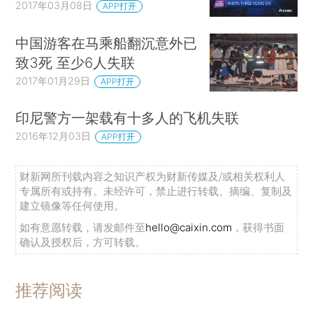
2017年03月08日
APP打开
中国游客在马乘船翻沉意外已
致3死 至少6人失联
2017年01月29日
APP打开
印尼警方一架载有十多人的飞机失联
2016年12月03日
APP打开
财新网所刊载内容之知识产权为财新传媒及/或相关权利人
专属所有或持有。未经许可，禁止进行转载、摘编、复制及
建立镜像等任何使用。
如有意愿转载，请发邮件至
hello@caixin.com
，获得书面
确认及授权后，方可转载。
推荐阅读