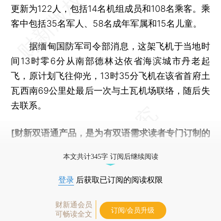
更新为122人，包括14名机组成员和108名乘客。乘
客中包括35名军人、58名成年军属和15名儿童。
据缅甸国防军司令部消息，这架飞机于当地时
间13时零6分从南部德林达依省海滨城市丹老起
飞，原计划飞往仰光，13时35分飞机在该省首府土
瓦西南69公里处最后一次与土瓦机场联络，随后失
去联系。
[财新双语通产品，是为有双语需求读者专门订制的
优惠产品，
按此可享超值优惠订阅
。]
本文共计345字 订阅后继续阅读
登录
后获取已订阅的阅读权限
财新通会员
订阅/会员升级
可畅读全文