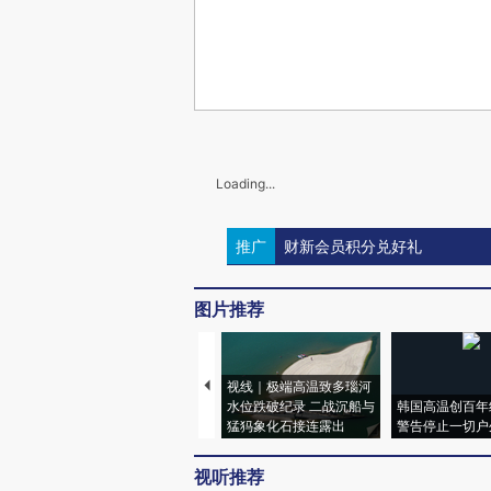
Loading...
推广
财新会员积分兑好礼
图片推荐
视线｜极端高温致多瑙河
水位跌破纪录 二战沉船与
韩国高温创百年
猛犸象化石接连露出
警告停止一切户
视听推荐