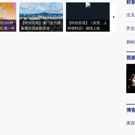
财
伍戈
【推广】走
找100种
【特别呈现】澳门全力探
【特别呈现】《东莞，人
会，让数智科
罗志
式·第一对
索葡语国家新渠道
间便利店》倾情上线
业
易峘
视
博
唐涯