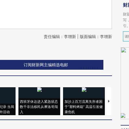
财
财
写
引
责任编辑：李增新 | 版面编辑：李增新
订阅财新网主编精选电邮
西班牙休达进入紧急状态
加沙上百万流离失所者困
马航飞行员
纪录 当局
数千非法移民从摩洛哥闯
于“塑料烤箱” 高温引发健
粒摇头丸 尿
外活动
入
康危机
毒品