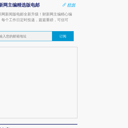
新网主编精选版电邮
样例
新网新闻版电邮全新升级！财新网主编精心编
，每个工作日定时投递，篇篇重磅，可信可
。
订阅
跨国走私7万
视线｜HYROX的吸金
视线｜被
检体内含3种
术：是什么让中产们甘
泽连斯基密集出访美英 索
度Z世代
心“花钱找虐”？
要防空导弹“救急”
育部长拱