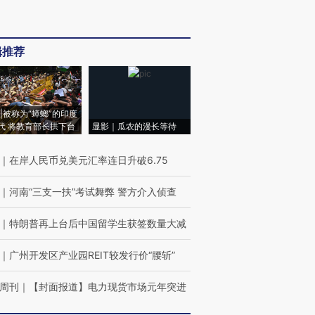
辑推荐
|被称为“蟑螂”的印度
代 将教育部长拱下台
显影｜瓜农的漫长等待
｜
在岸人民币兑美元汇率连日升破6.75
｜
河南“三支一扶”考试舞弊 警方介入侦查
｜
特朗普再上台后中国留学生获签数量大减
｜
广州开发区产业园REIT较发行价“腰斩”
周刊
｜
【封面报道】电力现货市场元年突进