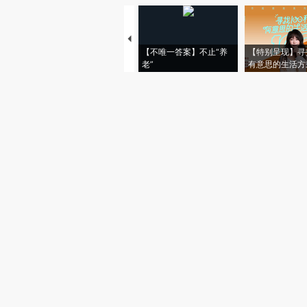
【不唯一答案】不止“养
【特别呈现】寻
老”
有意思的生活方