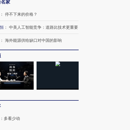
新名家
：
停不下来的价格？
进第四届链博
【商旅对话】华住集团
技“链”接产
【特别呈现】寻找100种
CFO：不靠规模取胜，华
【特别呈
恒
：
中美人工智能竞争：道路比技术更重要
有意思的生活方式·第三对
住三大增长引擎是什么？
有意思的
：
海外能源供给缺口对中国的影响
频
客
：
多看少动