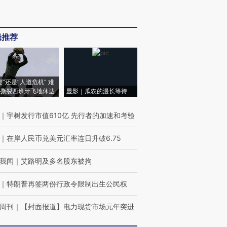
辑推荐
侵”还是“人道危机” 难
撕裂西班牙飞地休达
显影｜瓜农的漫长等待
｜
宇树发行市值610亿 先行者的加速和考验
｜
在岸人民币兑美元汇率连日升破6.75
我闻
｜
艾路明及多名股东被拘
｜
特朗普再签两份行政令限制出生公民权
周刊
｜
【封面报道】电力现货市场元年突进