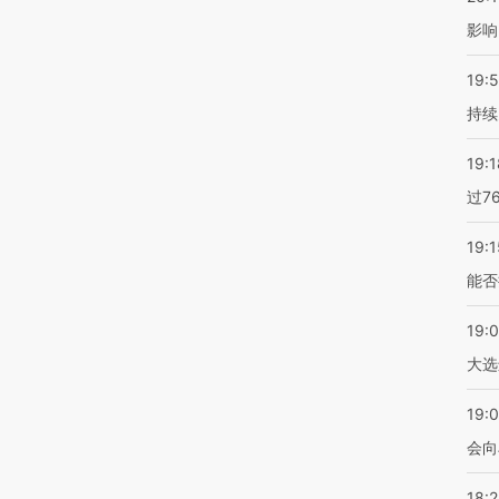
影响
19:5
持续
19:1
过7
19:1
能否
19:
大选
19:0
会向
18: