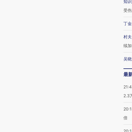
知识
受伤
丁金
村夫
续加
吴晓
最
21:
2.
20:
倍
20:1