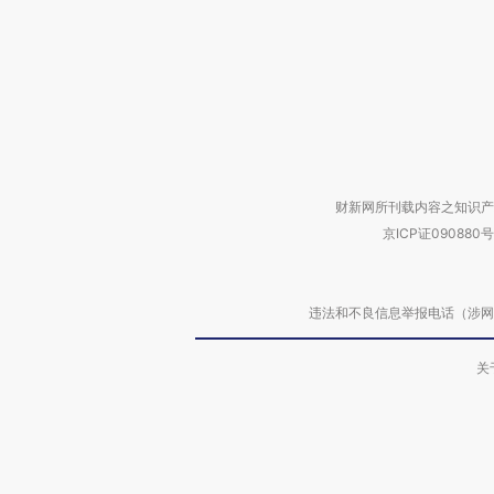
财新网所刊载内容之知识产
京ICP证090880号
违法和不良信息举报电话（涉网络暴力有
关