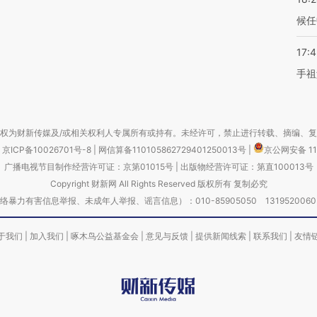
候任
17:
手祖
权为财新传媒及/或相关权利人专属所有或持有。未经许可，禁止进行转载、摘编、
京ICP备10026701号-8
|
网信算备110105862729401250013号
|
京公网安备 11
广播电视节目制作经营许可证：京第01015号
|
出版物经营许可证：第直100013号
Copyright 财新网 All Rights Reserved 版权所有 复制必究
害信息举报、未成年人举报、谣言信息）：010-85905050 13195200605 举报邮
于我们
|
加入我们
|
啄木鸟公益基金会
|
意见与反馈
|
提供新闻线索
|
联系我们
|
友情