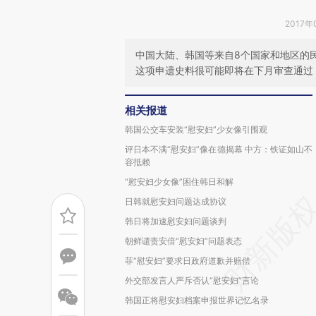
2017年
中国大陆、韩国等来自8个国家和地区的民
这项申遗史料很可能即将在下月审查通过
相关报道
韩国公交车安装“慰安妇”少女像引围观
评日本不满“慰安妇”像在德揭幕 中方：铁证如山不
容抵赖
“慰安妇少女像”困住韩日和解
日韩就慰安妇问题达成协议
韩日将加速慰安妇问题谈判
朝鲜谴责安倍“慰安妇”问题表态
菲“慰安妇”要求日政府道歉并赔偿
外交部发言人严斥否认“慰安妇”言论
韩国正将慰安妇档案申报世界记忆名录