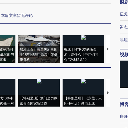
财
伍戈
本篇文章暂无评论
罗志
易峘
致多瑙河
加沙上百万流离失所者困
视线｜HYROX的吸金
马航飞行员
视
二战沉船与
于“塑料烤箱” 高温引发健
术：是什么让中产们甘
粒摇头丸 尿
露出
康危机
心“花钱找虐”？
毒品
【推广】走
找100种
【特别呈现】澳门全力探
【特别呈现】《东莞，人
会，让数智科
式·第一对
索葡语国家新渠道
间便利店》倾情上线
业
博
唐涯