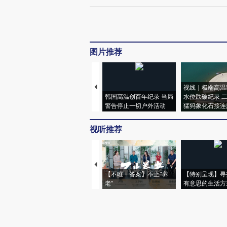
图片推荐
视线｜极端高温
韩国高温创百年纪录 当局
水位跌破纪录 
警告停止一切户外活动
猛犸象化石接连
视听推荐
【不唯一答案】不止“养
【特别呈现】寻
老”
有意思的生活方