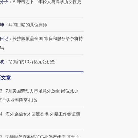
分子
：
AI冲击之下，年轻人与高学历女性更
坤
：
耳闻目睹的几位律师
日记
：
长护险覆盖全国 筹资和服务给予将持
码
波
：
“沉睡”的10万亿元公积金
新文章
43
7月美国劳动力市场意外放缓 岗位减少
3万个失业率降至4.1%
14
海外金融专才回流香港 外籍工作签证翻
2
宁德时代宜春锂矿仍处停产状态 其动向