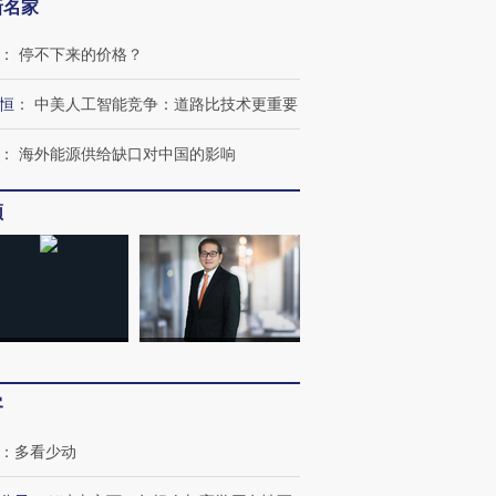
新名家
：
停不下来的价格？
恒
：
中美人工智能竞争：道路比技术更重要
：
海外能源供给缺口对中国的影响
跨国走私7万
视线｜被称为“蟑螂”的印
视线｜“入侵”还是“人道危
频
检体内含3种
度Z世代 用街头抗争将教
机”？难民潮撕裂西班牙
秘鲁纳斯
育部长拱下台
飞地休达
13人遇难
进第四届链博
【商旅对话】华住集团
技“链”接产
【特别呈现】寻找100种
CFO：不靠规模取胜，华
【特别呈
有意思的生活方式·第三对
住三大增长引擎是什么？
有意思的
客
：
多看少动