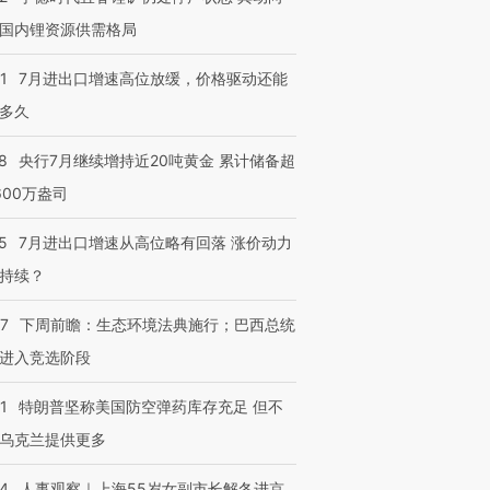
国内锂资源供需格局
1
7月进出口增速高位放缓，价格驱动还能
多久
8
央行7月继续增持近20吨黄金 累计储备超
600万盎司
5
7月进出口增速从高位略有回落 涨价动力
持续？
07
下周前瞻：生态环境法典施行；巴西总统
进入竞选阶段
1
特朗普坚称美国防空弹药库存充足 但不
乌克兰提供更多
24
人事观察｜上海55岁女副市长解冬进京