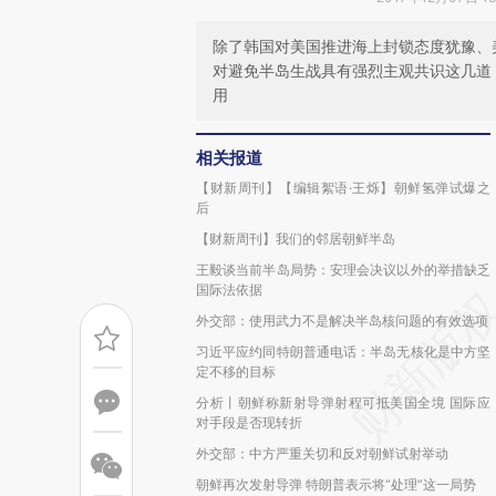
除了韩国对美国推进海上封锁态度犹豫、
对避免半岛生战具有强烈主观共识这几道 
用
相关报道
【财新周刊】【编辑絮语·王烁】朝鲜氢弹试爆之
后
【财新周刊】我们的邻居朝鲜半岛
王毅谈当前半岛局势：安理会决议以外的举措缺乏
国际法依据
外交部：使用武力不是解决半岛核问题的有效选项
习近平应约同特朗普通电话：半岛无核化是中方坚
定不移的目标
分析丨朝鲜称新射导弹射程可抵美国全境 国际应
对手段是否现转折
外交部：中方严重关切和反对朝鲜试射举动
朝鲜再次发射导弹 特朗普表示将“处理”这一局势