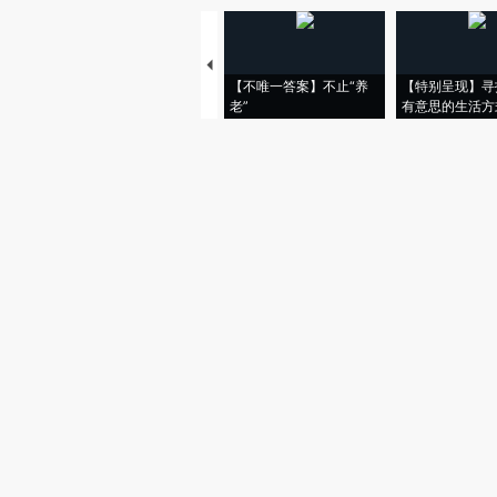
【不唯一答案】不止“养
【特别呈现】寻
老”
有意思的生活方