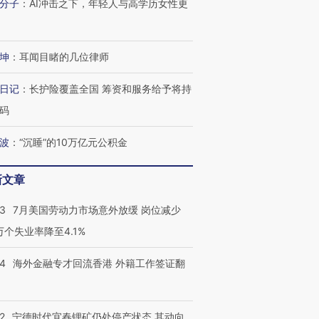
分子
：
AI冲击之下，年轻人与高学历女性更
进第四届链博
【商旅对话】华住集团
技“链”接产
【特别呈现】寻找100种
CFO：不靠规模取胜，华
【特别呈
坤
：
耳闻目睹的几位律师
有意思的生活方式·第三对
住三大增长引擎是什么？
有意思的
日记
：
长护险覆盖全国 筹资和服务给予将持
码
波
：
“沉睡”的10万亿元公积金
新文章
43
7月美国劳动力市场意外放缓 岗位减少
3万个失业率降至4.1%
14
海外金融专才回流香港 外籍工作签证翻
2
宁德时代宜春锂矿仍处停产状态 其动向