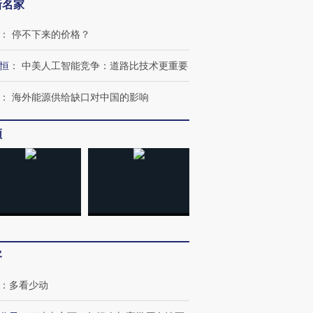
新名家
：
停不下来的价格？
恒
：
中美人工智能竞争：道路比技术更重要
：
海外能源供给缺口对中国的影响
频
跨国走私7万
视线｜被称为“蟑螂”的印
视线｜“入侵”还是“人道危
客
检体内含3种
度Z世代 用街头抗争将教
机”？难民潮撕裂西班牙
秘鲁纳斯
育部长拱下台
飞地休达
13人遇难
：
多看少动