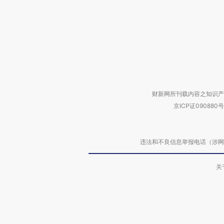
财新网所刊载内容之知识产
京ICP证090880号
违法和不良信息举报电话（涉网络暴力有
关