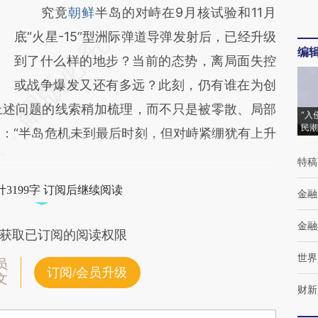
究竟
朝鲜
半岛的对峙在9月核试验和11月
底“火星-15”型洲际弹道导弹发射后，已经升级
编
到了什么样的地步？当前的态势，离局面失控
或战争爆发又还有多远？此刻，仍有谁在为创
上述问题的线索稍加梳理，而不只是被零散、局部
“入
民潮
：“半岛危机未到最后时刻，但对峙紧绷犹有上升
特稿
3199字 订阅后继续阅读
金融
金融
获取已订阅的阅读权限
世界
员
订阅/会员升级
文
财新