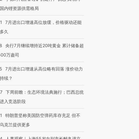
国内锂资源供需格局
1
7月进出口增速高位放缓，价格驱动还能
多久
8
央行7月继续增持近20吨黄金 累计储备超
600万盎司
5
7月进出口增速从高位略有回落 涨价动力
持续？
07
下周前瞻：生态环境法典施行；巴西总统
进入竞选阶段
1
特朗普坚称美国防空弹药库存充足 但不
乌克兰提供更多
24
人事观察｜上海55岁女副市长解冬进京