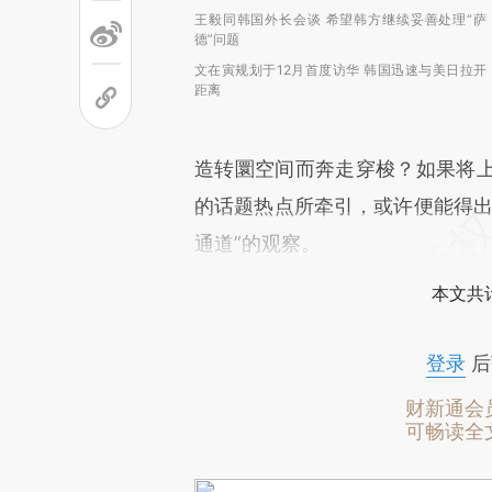
王毅同韩国外长会谈 希望韩方继续妥善处理“萨
德”问题
文在寅规划于12月首度访华 韩国迅速与美日拉开
距离
造转圜空间而奔走穿梭？如果将
的话题热点所牵引，或许便能得出
通道”的观察。
本文共计
登录
后
财新通会
可畅读全