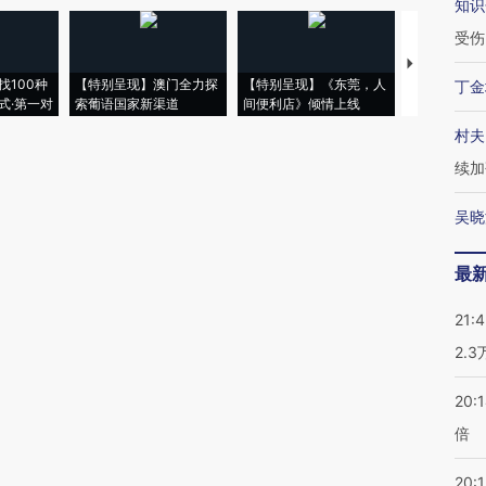
知识
受伤
【推广】走
找100种
【特别呈现】澳门全力探
【特别呈现】《东莞，人
会，让数智科
丁金
式·第一对
索葡语国家新渠道
间便利店》倾情上线
业
村夫
续加
吴晓
最
21:
2.
20:
倍
20:1