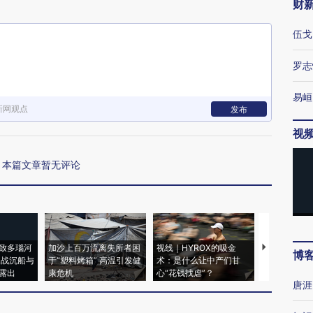
财
伍戈
罗志
易峘
新网观点
发布
视
本篇文章暂无评论
致多瑙河
加沙上百万流离失所者困
视线｜HYROX的吸金
马航飞行员
博
二战沉船与
于“塑料烤箱” 高温引发健
术：是什么让中产们甘
粒摇头丸 尿
露出
康危机
心“花钱找虐”？
毒品
唐涯