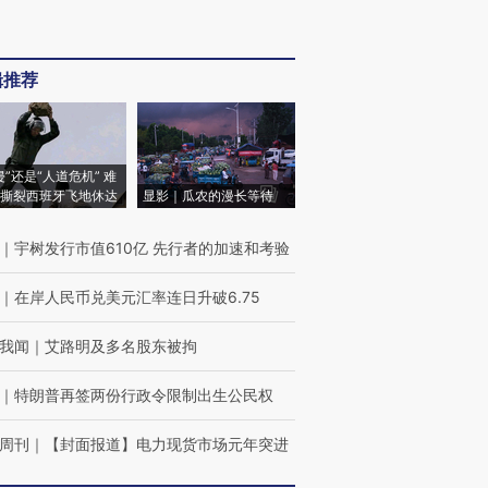
辑推荐
侵”还是“人道危机” 难
撕裂西班牙飞地休达
显影｜瓜农的漫长等待
｜
宇树发行市值610亿 先行者的加速和考验
｜
在岸人民币兑美元汇率连日升破6.75
我闻
｜
艾路明及多名股东被拘
｜
特朗普再签两份行政令限制出生公民权
周刊
｜
【封面报道】电力现货市场元年突进