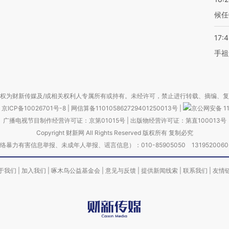
候任
17:
手祖
权为财新传媒及/或相关权利人专属所有或持有。未经许可，禁止进行转载、摘编、
京ICP备10026701号-8
|
网信算备110105862729401250013号
|
京公网安备 11
广播电视节目制作经营许可证：京第01015号
|
出版物经营许可证：第直100013号
Copyright 财新网 All Rights Reserved 版权所有 复制必究
害信息举报、未成年人举报、谣言信息）：010-85905050 13195200605 举报邮
于我们
|
加入我们
|
啄木鸟公益基金会
|
意见与反馈
|
提供新闻线索
|
联系我们
|
友情