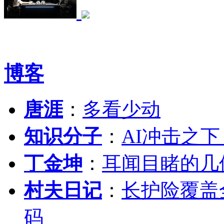
博客
唐涯
：
多看少动
知识分子
：
AI冲击之
丁金坤
：
耳闻目睹的几
村夫日记
：
长护险覆盖
码