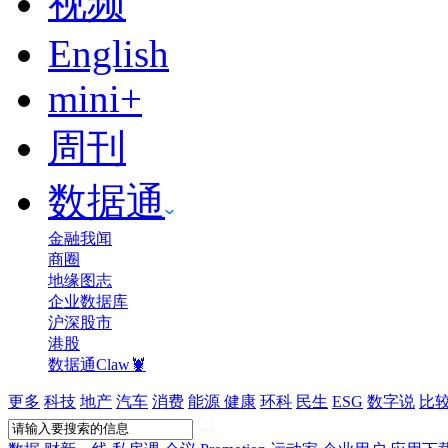
视频
English
mini+
周刊
数据通
金融我闻
商圈
地缘图志
企业数据库
沪深股市
港股
数据通Claw🦞
更多
科技
地产
汽车
消费
能源
健康
环科
民生
ESG
数字说
比