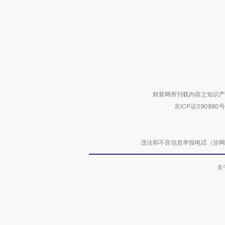
财新网所刊载内容之知识产
京ICP证090880号
违法和不良信息举报电话（涉网络暴力有
关