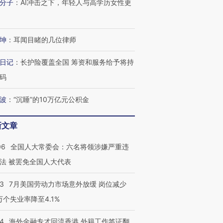
分子
：
AI冲击之下，年轻人与高学历女性更
坤
：
耳闻目睹的几位律师
日记
：
长护险覆盖全国 筹资和服务给予将持
码
波
：
“沉睡”的10万亿元公积金
新文章
06
全国人大常委会：六名将领涉嫌严重违
法 被罢免全国人大代表
43
7月美国劳动力市场意外放缓 岗位减少
3万个失业率降至4.1%
14
海外金融专才回流香港 外籍工作签证翻