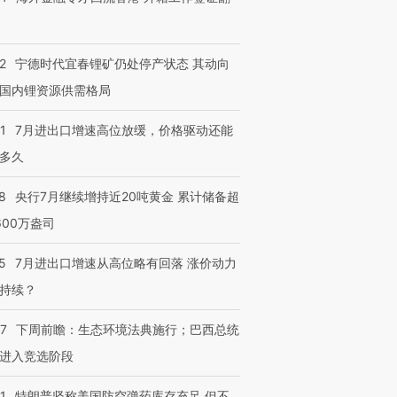
2
宁德时代宜春锂矿仍处停产状态 其动向
国内锂资源供需格局
1
7月进出口增速高位放缓，价格驱动还能
多久
8
央行7月继续增持近20吨黄金 累计储备超
600万盎司
5
7月进出口增速从高位略有回落 涨价动力
持续？
07
下周前瞻：生态环境法典施行；巴西总统
进入竞选阶段
1
特朗普坚称美国防空弹药库存充足 但不