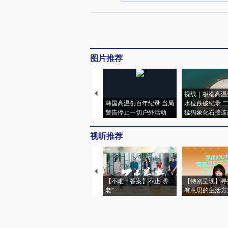
图片推荐
视线｜极端高温
韩国高温创百年纪录 当局
水位跌破纪录 
警告停止一切户外活动
猛犸象化石接连
视听推荐
【不唯一答案】不止“养
【特别呈现】寻
老”
有意思的生活方