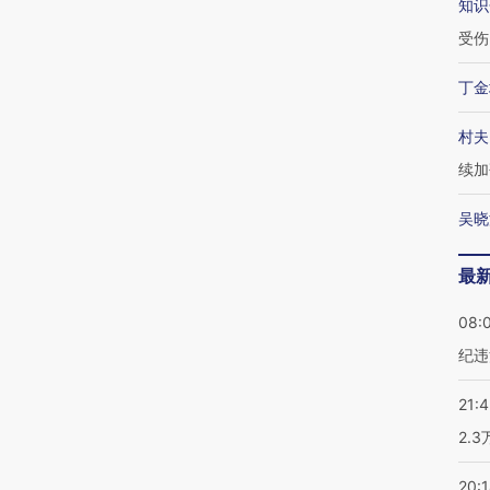
知识
受伤
丁金
村夫
续加
吴晓
最
08:
纪违
21:
2.
20: