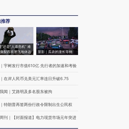
辑推荐
侵”还是“人道危机” 难
撕裂西班牙飞地休达
显影｜瓜农的漫长等待
｜
宇树发行市值610亿 先行者的加速和考验
｜
在岸人民币兑美元汇率连日升破6.75
我闻
｜
艾路明及多名股东被拘
｜
特朗普再签两份行政令限制出生公民权
周刊
｜
【封面报道】电力现货市场元年突进