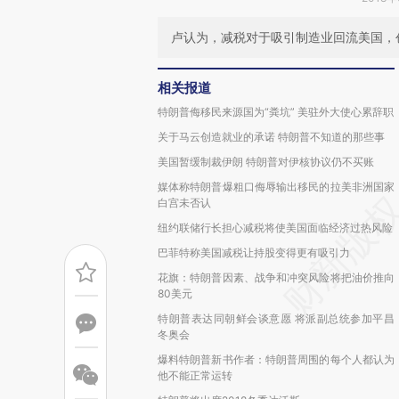
卢认为，减税对于吸引制造业回流美国，
相关报道
特朗普侮移民来源国为“粪坑” 美驻外大使心累辞职
关于马云创造就业的承诺 特朗普不知道的那些事
美国暂缓制裁伊朗 特朗普对伊核协议仍不买账
媒体称特朗普爆粗口侮辱输出移民的拉美非洲国家
白宫未否认
纽约联储行长担心减税将使美国面临经济过热风险
巴菲特称美国减税让持股变得更有吸引力
花旗：特朗普因素、战争和冲突风险将把油价推向
80美元
特朗普表达同朝鲜会谈意愿 将派副总统参加平昌
冬奥会
爆料特朗普新书作者：特朗普周围的每个人都认为
他不能正常运转