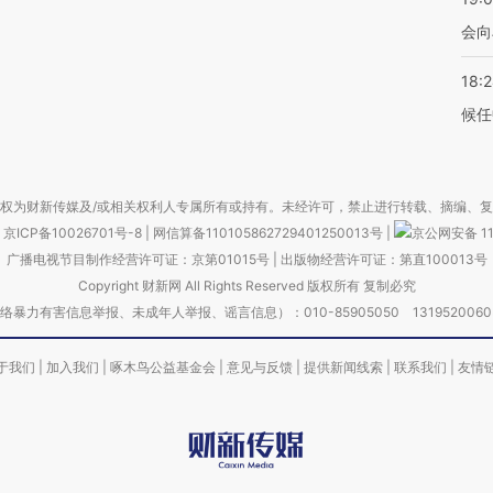
会向
18:
候任
权为财新传媒及/或相关权利人专属所有或持有。未经许可，禁止进行转载、摘编、
京ICP备10026701号-8
|
网信算备110105862729401250013号
|
京公网安备 11
广播电视节目制作经营许可证：京第01015号
|
出版物经营许可证：第直100013号
Copyright 财新网 All Rights Reserved 版权所有 复制必究
害信息举报、未成年人举报、谣言信息）：010-85905050 13195200605 举报邮
于我们
|
加入我们
|
啄木鸟公益基金会
|
意见与反馈
|
提供新闻线索
|
联系我们
|
友情