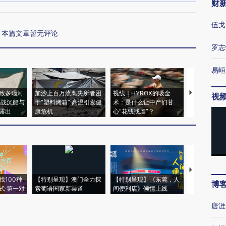
财
伍戈
本篇文章暂无评论
罗志
易峘
致多瑙河
加沙上百万流离失所者困
视线｜HYROX的吸金
马航飞行员
视
二战沉船与
于“塑料烤箱” 高温引发健
术：是什么让中产们甘
粒摇头丸 尿
露出
康危机
心“花钱找虐”？
毒品
【推广】走
找100种
【特别呈现】澳门全力探
【特别呈现】《东莞，人
会，让数智科
博
式·第一对
索葡语国家新渠道
间便利店》倾情上线
业
唐涯