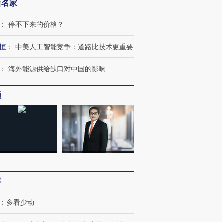
新名家
：
停不下来的价格？
恒
：
中美人工智能竞争：道路比技术更重要
：
海外能源供给缺口对中国的影响
跨国走私7万
视线｜被称为“蟑螂”的印
视线｜“入侵”还是“人道危
频
检体内含3种
度Z世代 用街头抗争将教
机”？难民潮撕裂西班牙
秘鲁纳斯
育部长拱下台
飞地休达
13人遇难
进第四届链博
【商旅对话】华住集团
技“链”接产
【特别呈现】寻找100种
CFO：不靠规模取胜，华
【特别呈
客
有意思的生活方式·第三对
住三大增长引擎是什么？
有意思的
：
多看少动