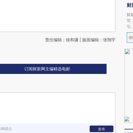
财
财
写
引
责任编辑：徐和谦 | 版面编辑：张翔宇
订阅财新网主编精选电邮
新网观点
发布