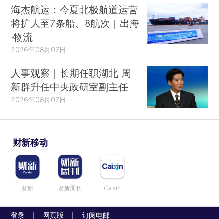
海杰航运：今夏北极航道运营
将扩大至7条船、8航次｜出海
·物流
2026年08月07日
人事观察｜长期任职湖北 周
新群升任中央政研室副主任
2026年08月07日
财新移动
财新
财新周刊
Caixin
登录
网页版
订阅电邮
|
|