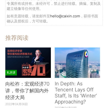
专属所有或持有。未经许可，禁止进行转载、摘编、复制及
建立镜像等任何使用。
如有意愿转载，请发邮件至
hello@caixin.com
，获得书面
确认及授权后，方可转载。
推荐阅读
私房课
In Depth: As
向松祚：宏观经济70
Tencent Lays Off
讲，带你了解国内外
Staff, Is Its ‘Winter’
经济大局
Approaching?
2022年04月06日
2022年04月01日