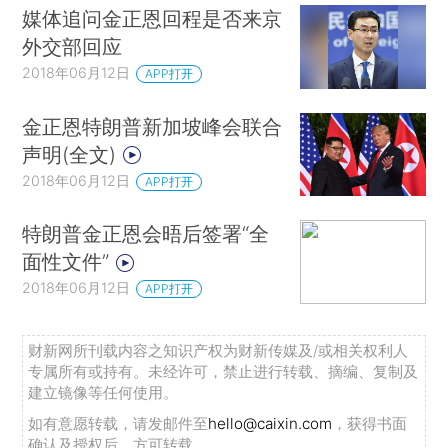
媒体追问金正恩回程是否来京
外交部回应
2018年06月12日
APP打开
金正恩特朗普新加坡峰会联合
声明(全文)
2018年06月12日
APP打开
特朗普金正恩会晤后签署“全
面性文件”
2018年06月12日
APP打开
财新网所刊载内容之知识产权为财新传媒及/或相关权利人
专属所有或持有。未经许可，禁止进行转载、摘编、复制及
建立镜像等任何使用。
如有意愿转载，请发邮件至
hello@caixin.com
，获得书面
确认及授权后，方可转载。