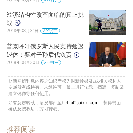
APP打开
经济结构性改革面临的真正挑
战
2018年08月31日
APP打开
普京呼吁俄罗斯人民支持延迟
退休：要对子孙后代负责
2018年08月30日
APP打开
财新网所刊载内容之知识产权为财新传媒及/或相关权利人
专属所有或持有。未经许可，禁止进行转载、摘编、复制及
建立镜像等任何使用。
如有意愿转载，请发邮件至
hello@caixin.com
，获得书面
确认及授权后，方可转载。
推荐阅读