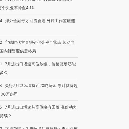
3万个失业率降至4.1%
14
海外金融专才回流香港 外籍工作签证翻
2
宁德时代宜春锂矿仍处停产状态 其动向
国内锂资源供需格局
1
7月进出口增速高位放缓，价格驱动还能
多久
8
央行7月继续增持近20吨黄金 累计储备超
600万盎司
5
7月进出口增速从高位略有回落 涨价动力
持续？
07
下周前瞻：生态环境法典施行；巴西总统