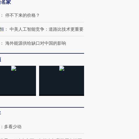
新名家
：
停不下来的价格？
恒
：
中美人工智能竞争：道路比技术更重要
：
海外能源供给缺口对中国的影响
频
跨国走私7万
视线｜被称为“蟑螂”的印
视线｜“入侵”还是“人道危
检体内含3种
度Z世代 用街头抗争将教
机”？难民潮撕裂西班牙
秘鲁纳斯
育部长拱下台
飞地休达
13人遇难
客
：
多看少动