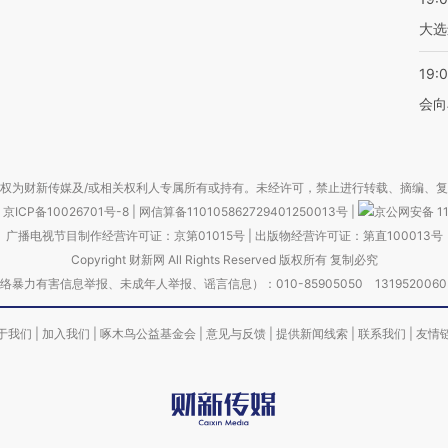
大选
19:0
会向
权为财新传媒及/或相关权利人专属所有或持有。未经许可，禁止进行转载、摘编、
京ICP备10026701号-8
|
网信算备110105862729401250013号
|
京公网安备 11
广播电视节目制作经营许可证：京第01015号
|
出版物经营许可证：第直100013号
Copyright 财新网 All Rights Reserved 版权所有 复制必究
害信息举报、未成年人举报、谣言信息）：010-85905050 13195200605 举报邮
于我们
|
加入我们
|
啄木鸟公益基金会
|
意见与反馈
|
提供新闻线索
|
联系我们
|
友情