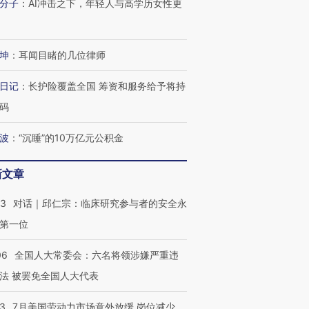
分子
：
AI冲击之下，年轻人与高学历女性更
进第四届链博
【商旅对话】华住集团
技“链”接产
【特别呈现】寻找100种
CFO：不靠规模取胜，华
【特别呈
有意思的生活方式·第三对
住三大增长引擎是什么？
有意思的
坤
：
耳闻目睹的几位律师
日记
：
长护险覆盖全国 筹资和服务给予将持
码
波
：
“沉睡”的10万亿元公积金
新文章
53
对话｜邱仁宗：临床研究参与者的安全永
第一位
06
全国人大常委会：六名将领涉嫌严重违
法 被罢免全国人大代表
43
7月美国劳动力市场意外放缓 岗位减少