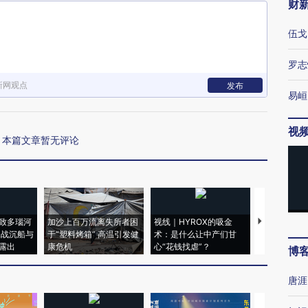
财
伍戈
罗志
新网观点
发布
易峘
视
本篇文章暂无评论
致多瑙河
加沙上百万流离失所者困
视线｜HYROX的吸金
马航飞行员
二战沉船与
于“塑料烤箱” 高温引发健
术：是什么让中产们甘
粒摇头丸 尿
露出
康危机
心“花钱找虐”？
毒品
博
唐涯