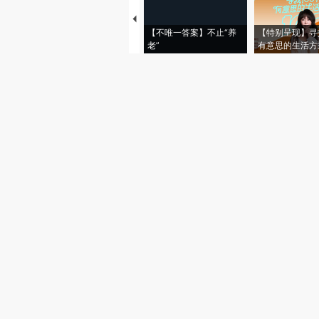
【不唯一答案】不止“养
【特别呈现】寻
老”
有意思的生活方