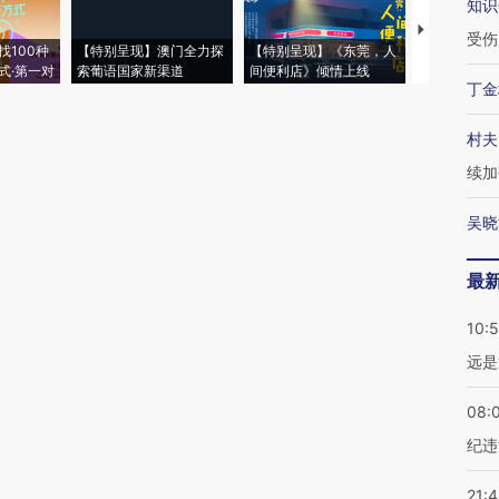
知识
【推广】走
受伤
找100种
【特别呈现】澳门全力探
【特别呈现】《东莞，人
会，让数智科
式·第一对
索葡语国家新渠道
间便利店》倾情上线
业
丁金
村夫
续加
吴晓
最
10:
远是
08:
纪违
21: