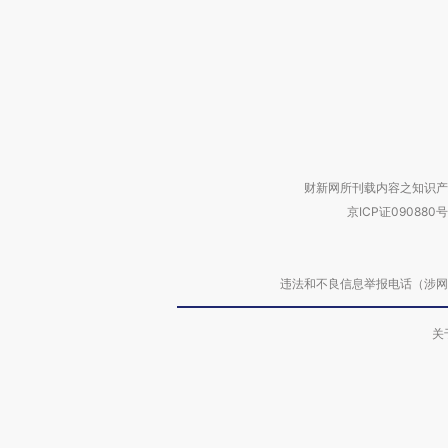
财新网所刊载内容之知识产
京ICP证090880号
违法和不良信息举报电话（涉网络暴力有
关