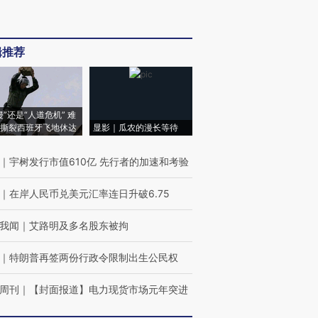
辑推荐
侵”还是“人道危机” 难
撕裂西班牙飞地休达
显影｜瓜农的漫长等待
｜
宇树发行市值610亿 先行者的加速和考验
｜
在岸人民币兑美元汇率连日升破6.75
我闻
｜
艾路明及多名股东被拘
｜
特朗普再签两份行政令限制出生公民权
周刊
｜
【封面报道】电力现货市场元年突进