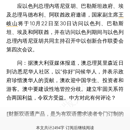
应以色列总理内塔尼亚胡、巴勒斯坦政府、埃
及总理马德布利、阿联酋政府邀请，国家副主席
王
岐山
将于10月22日至30日访问以色列、巴勒斯
坦、埃及和阿联酋，并在访问以色列期间与以色列
总理内塔尼亚胡共同主持召开中以创新合作联委会
第四次会议。
问：
据澳大利亚媒体报道，澳总理莫里森近日
到访悉尼华人社区，以“你好”问候华人，并表示政
府珍惜澳华人的贡献，澳欢迎中国学生、投资者和
游客。澳中要建设性地管控分歧。建立牢固关系符
合两国利益，令双方受益。中方对此有何评论？
[财新双语通产品，是为有双语需求读者专门订制的
优惠产品，
按此可享超值优惠订阅
。]
本文共计2494字 订阅后继续阅读