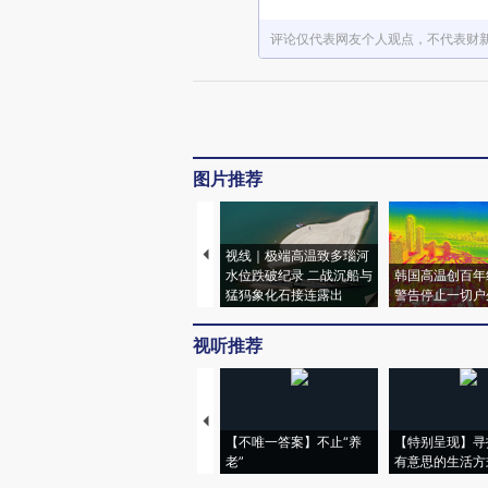
评论仅代表网友个人观点，不代表财
图片推荐
视线｜极端高温致多瑙河
水位跌破纪录 二战沉船与
韩国高温创百年
猛犸象化石接连露出
警告停止一切户
视听推荐
【不唯一答案】不止“养
【特别呈现】寻
老”
有意思的生活方