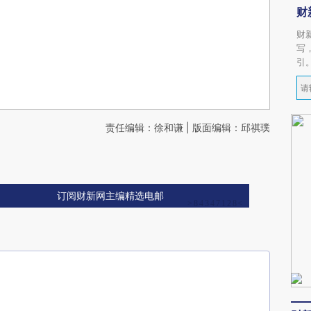
财
财
写
引
责任编辑：徐和谦 | 版面编辑：邱祺璞
订阅财新网主编精选电邮