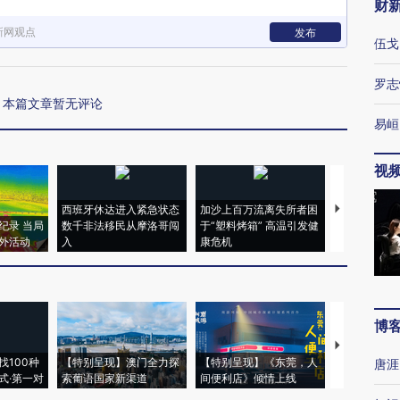
财
新网观点
发布
伍戈
罗志
本篇文章暂无评论
易峘
视
西班牙休达进入紧急状态
加沙上百万流离失所者困
视线｜HYR
纪录 当局
数千非法移民从摩洛哥闯
于“塑料烤箱” 高温引发健
术：是什么
外活动
入
康危机
心“花钱找虐
博
【推广】走
找100种
【特别呈现】澳门全力探
【特别呈现】《东莞，人
会，让数智科
唐涯
式·第一对
索葡语国家新渠道
间便利店》倾情上线
业