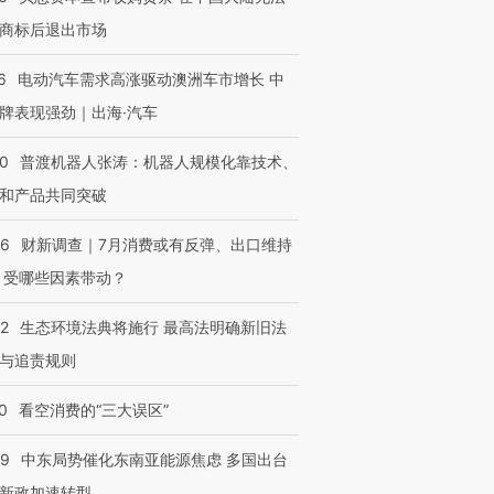
商标后退出市场
6
电动汽车需求高涨驱动澳洲车市增长 中
牌表现强劲｜出海·汽车
00
普渡机器人张涛：机器人规模化靠技术、
和产品共同突破
56
财新调查｜7月消费或有反弹、出口维持
 受哪些因素带动？
42
生态环境法典将施行 最高法明确新旧法
与追责规则
0
看空消费的“三大误区”
59
中东局势催化东南亚能源焦虑 多国出台
新政加速转型