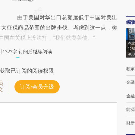
由于美国对华出口总额远低于中国对美出
编
扩大征税商品范围的出牌步伐。考虑到这一点，樊
中国在关税上没法打，“我们就卖美债。”
湖北
12
1327字 订阅后继续阅读
40
独家
获取已订阅的阅读权限
金融
员
订阅/会员升级
文
金融
能源
财新