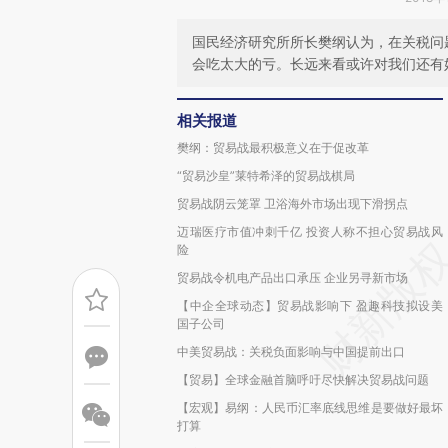
国民经济研究所所长樊纲认为，在关税问
会吃太大的亏。长远来看或许对我们还有
相关报道
樊纲：贸易战最积极意义在于促改革
“贸易沙皇”莱特希泽的贸易战棋局
贸易战阴云笼罩 卫浴海外市场出现下滑拐点
迈瑞医疗市值冲刺千亿 投资人称不担心贸易战风
险
贸易战令机电产品出口承压 企业另寻新市场
【中企全球动态】贸易战影响下 盈趣科技拟设美
国子公司
中美贸易战：关税负面影响与中国提前出口
【贸易】全球金融首脑呼吁尽快解决贸易战问题
【宏观】易纲：人民币汇率底线思维是要做好最坏
打算