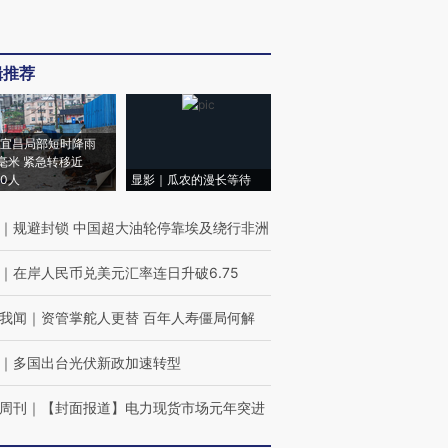
辑推荐
宜昌局部短时降雨
8毫米 紧急转移近
00人
显影｜瓜农的漫长等待
｜
规避封锁 中国超大油轮停靠埃及绕行非洲
｜
在岸人民币兑美元汇率连日升破6.75
我闻
｜
资管掌舵人更替 百年人寿僵局何解
｜
多国出台光伏新政加速转型
周刊
｜
【封面报道】电力现货市场元年突进