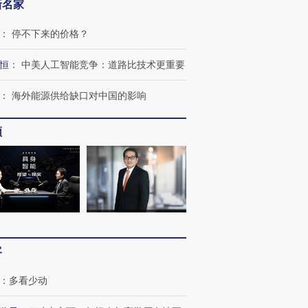
新名家
：
停不下来的价格？
恒
：
中美人工智能竞争：道路比技术更重要
：
海外能源供给缺口对中国的影响
频
OX的吸金
马航飞行员跨国走私7万
视线｜被称为“蟑螂”的印
让中产们甘
粒摇头丸 尿检体内含3种
度Z世代 用街头抗争将教
秘鲁纳斯
”？
毒品
育部长拱下台
13人遇难
客
进第四届链博
【商旅对话】华住集团
技“链”接产
【特别呈现】寻找100种
CFO：不靠规模取胜，华
【特别呈
：
多看少动
有意思的生活方式·第三对
住三大增长引擎是什么？
有意思的