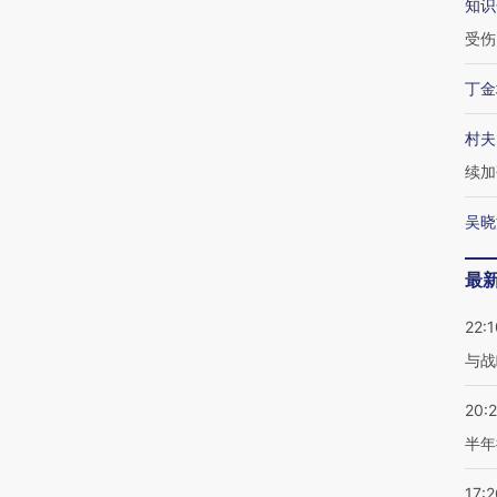
知识
受伤
丁金
村夫
续加
吴晓
最
22:1
与战
20:
半年
17:2