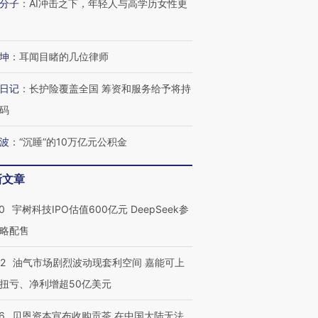
分子
：
AI冲击之下，年轻人与高学历女性更
坤
：
耳闻目睹的几位律师
日记
：
长护险覆盖全国 筹资和服务给予将持
码
波
：
“沉睡”的10万亿元公积金
新文章
0
宇树科技IPO估值600亿元 DeepSeek参
略配售
22
油气市场剧烈波动现套利空间 嘉能可上
扭亏、净利增超50亿美元
6
贝恩资本宣布收购贡茶 在中国大陆无法