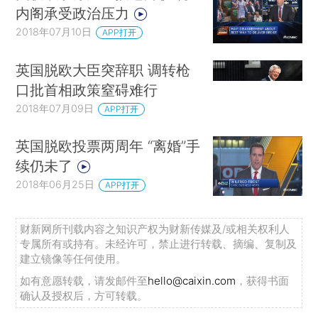
内阁承受政治压力
2018年07月10日
APP打开
英国脱欧大臣突辞职 调转枪
口批首相政策窒碍难行
2018年07月09日
APP打开
英国脱欧投票两周年 “离婚”手
续仍未了
2018年06月25日
APP打开
财新网所刊载内容之知识产权为财新传媒及/或相关权利人
专属所有或持有。未经许可，禁止进行转载、摘编、复制及
建立镜像等任何使用。
如有意愿转载，请发邮件至
hello@caixin.com
，获得书面
确认及授权后，方可转载。