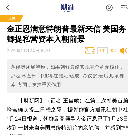
世界
金正恩满意特朗普最新来信 美国务
卿提私营资本入朝前景
2019年01月24日 15:31
试听
T中
蓬佩奥还展望称，如果朝鲜最终实现完全的无核化，
那么私营部门也将在推动达成“协议的最后几项要
素”方面，发挥重要作用
【财新网】（记者 王自励）
在第二次朝美首脑
峰会确认提上日程之际，据朝鲜官方通讯社朝中社
1月24日报道，朝鲜最高领导人
金正恩
已于1月23日
收到一封来自美国总统
特朗普
的亲笔信，并感到“非