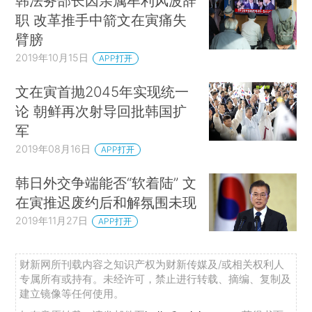
韩法务部长因亲属牟利风波辞
职 改革推手中箭文在寅痛失
臂膀
2019年10月15日
APP打开
文在寅首抛2045年实现统一
论 朝鲜再次射导回批韩国扩
军
2019年08月16日
APP打开
韩日外交争端能否“软着陆” 文
在寅推迟废约后和解氛围未现
2019年11月27日
APP打开
财新网所刊载内容之知识产权为财新传媒及/或相关权利人
专属所有或持有。未经许可，禁止进行转载、摘编、复制及
建立镜像等任何使用。