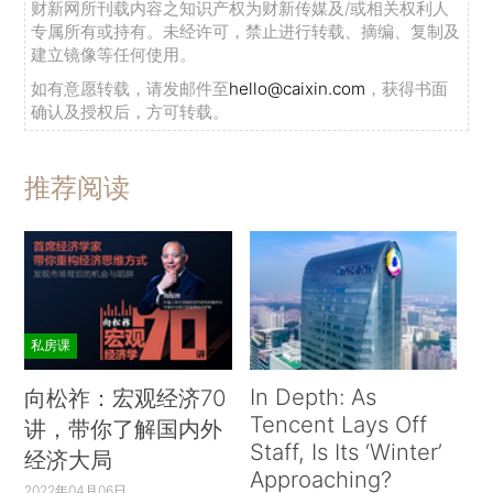
财新网所刊载内容之知识产权为财新传媒及/或相关权利人
专属所有或持有。未经许可，禁止进行转载、摘编、复制及
建立镜像等任何使用。
如有意愿转载，请发邮件至
hello@caixin.com
，获得书面
确认及授权后，方可转载。
推荐阅读
私房课
In Depth: As
向松祚：宏观经济70
Tencent Lays Off
讲，带你了解国内外
Staff, Is Its ‘Winter’
经济大局
Approaching?
2022年04月06日