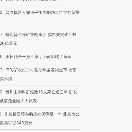
00
普渡机器人如何平衡“脚踏实地”与“仰望星
？
57
特朗普召开矿业圆桌会 拟向关键矿产投
20亿美元
09
美日联合干预汇率，为何影响了黄金
32
“90后”农民工讨薪涉刑案发回重审 因部
实不清
36
贵州山脚树矿难致16人死亡近三年 矿长
被罢免全国人大代表
2
非京籍五环内购房社保降至一年 北京市公
最高可贷340万元