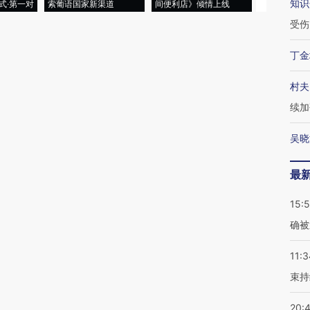
知识
式·第一对
索葡语国家新渠道
间便利店》倾情上线
业
受伤
丁金
村夫
续加
吴晓
最
15:5
确被
11:3
束持
20: