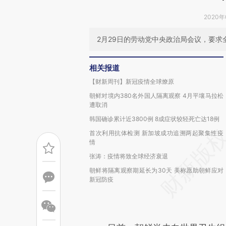
2020年
2月29日的劳动党中央政治局会议，要求
相关报道
【财新周刊】新冠疫情全球燎原
朝鲜对境内380名外国人隔离观察 4月平壤马拉松
遭取消
韩国确诊累计近3800例 8成症状较轻死亡达18例
首次利用抗体检测 新加坡成功追溯两起聚集性疫
情
张涛：疫情将致全球经济衰退
朝鲜将隔离观察期延长为30天 美称愿助朝鲜应对
新冠防疫