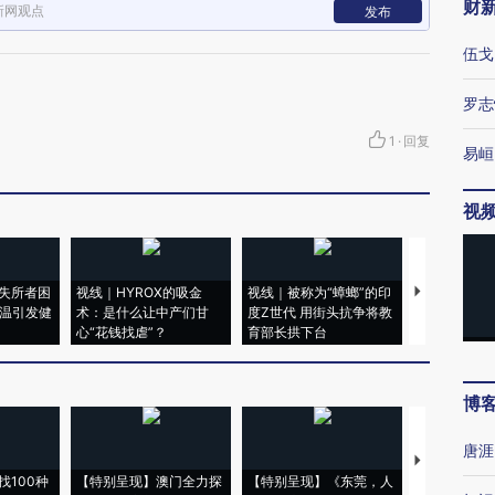
财
新网观点
发布
伍戈
罗志
1
·
回复
易峘
视
失所者困
视线｜HYROX的吸金
视线｜被称为“蟑螂”的印
视线｜“入侵
高温引发健
术：是什么让中产们甘
度Z世代 用街头抗争将教
机”？难民潮
心“花钱找虐”？
育部长拱下台
飞地休达
博
唐涯
【推广】走
找100种
【特别呈现】澳门全力探
【特别呈现】《东莞，人
会，让数智科