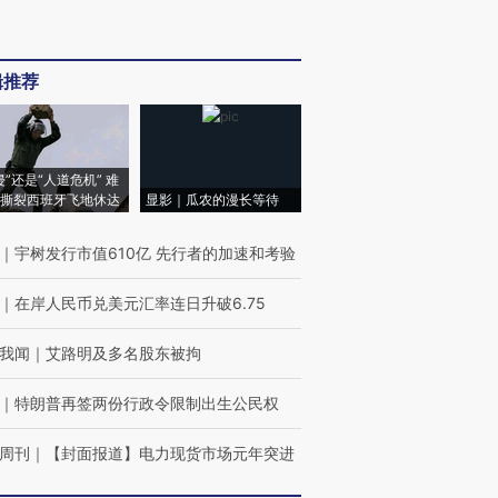
辑推荐
侵”还是“人道危机” 难
撕裂西班牙飞地休达
显影｜瓜农的漫长等待
｜
宇树发行市值610亿 先行者的加速和考验
｜
在岸人民币兑美元汇率连日升破6.75
我闻
｜
艾路明及多名股东被拘
｜
特朗普再签两份行政令限制出生公民权
周刊
｜
【封面报道】电力现货市场元年突进