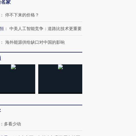
新名家
：
停不下来的价格？
恒
：
中美人工智能竞争：道路比技术更重要
：
海外能源供给缺口对中国的影响
频
”还是“人道危
湖北宜昌局部短时降雨
哈尔滨遭遇短时极端强降
撕裂西班牙
128毫米 紧急转移近
雨 3小时累计雨量超80毫
秘鲁纳斯
4000人
米
13人遇难
客
：
多看少动
进第四届链博
【商旅对话】华住集团
技“链”接产
【特别呈现】寻找100种
CFO：不靠规模取胜，华
【特别呈