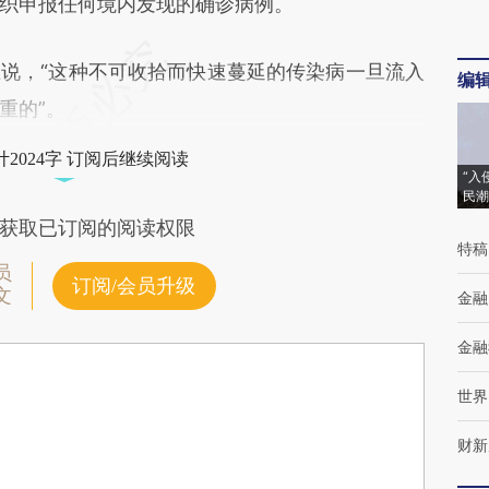
申报任何境内发现的确诊病例。
，“这种不可收拾而快速蔓延的传染病一旦流入
编
重的”。
2024字 订阅后继续阅读
“入
民潮
获取已订阅的阅读权限
特稿
员
订阅/会员升级
文
金融
金融
世界
财新