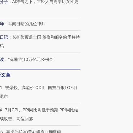
分子
：
AI冲击之下，年轻人与高学历女性更
有意思的生活方式·第三对
住三大增长引擎是什么？
有意思的
坤
：
耳闻目睹的几位律师
日记
：
长护险覆盖全国 筹资和服务给予将持
码
波
：
“沉睡”的10万亿元公积金
新文章
1
被爆炒、高溢价 QDII、国投白银LOF明
退市
4
7月CPI、PPI同比均低于预期 PPI同比结
续改善、高位回落
46
离岸信托90天补税窗口期疑问