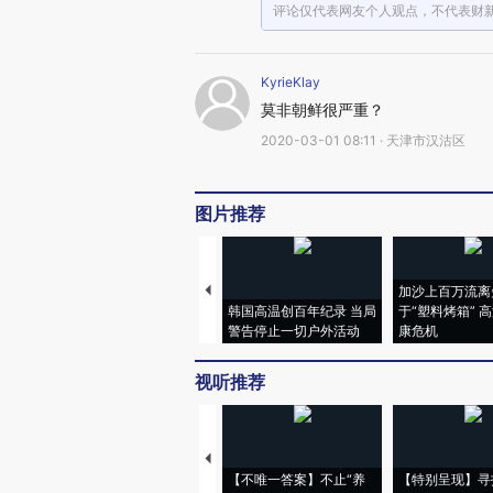
评论仅代表网友个人观点，不代表财
KyrieKlay
莫非朝鲜很严重？
2020-03-01 08:11 · 天津市汉沽区
图片推荐
加沙上百万流离
韩国高温创百年纪录 当局
于“塑料烤箱” 
警告停止一切户外活动
康危机
视听推荐
【不唯一答案】不止“养
【特别呈现】寻