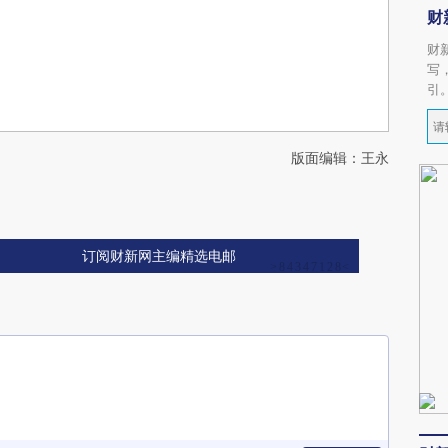
财
财
写
引
版面编辑：王永
订阅财新网主编精选电邮