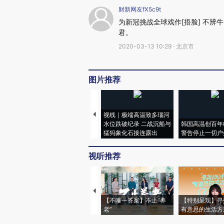
财新网友fX5c9t
为新冠挑战全球戏作[捂脸] 不辨
君。
2020-03-13 10:29 · 北京市
图片推荐
视线｜极端高温致多瑙河
水位跌破纪录 二战沉船与
韩国高温创百年
猛犸象化石接连露出
警告停止一切户
视听推荐
【不唯一答案】不止“养
【特别呈现】寻
老”
有意思的生活方