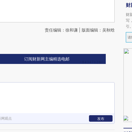
财
财
写
引
责任编辑：徐和谦 | 版面编辑：吴秋晗
订阅财新网主编精选电邮
新网观点
发布