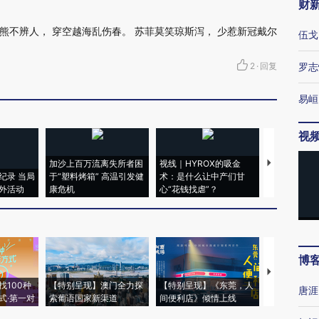
财
牛熊不辨人， 穿空越海乱伤春。 苏菲莫笑琼斯泻， 少惹新冠戴尔
伍戈
2
·
回复
罗志
易峘
视
加沙上百万流离失所者困
视线｜HYROX的吸金
马航飞行员
纪录 当局
于“塑料烤箱” 高温引发健
术：是什么让中产们甘
粒摇头丸 尿
外活动
康危机
心“花钱找虐”？
毒品
博
【推广】走
找100种
【特别呈现】澳门全力探
【特别呈现】《东莞，人
会，让数智科
唐涯
式·第一对
索葡语国家新渠道
间便利店》倾情上线
业