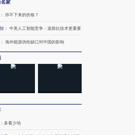
新名家
：
停不下来的价格？
恒
：
中美人工智能竞争：道路比技术更重要
：
海外能源供给缺口对中国的影响
频
跨国走私7万
视线｜被称为“蟑螂”的印
视线｜“入侵”还是“人道危
检体内含3种
度Z世代 用街头抗争将教
机”？难民潮撕裂西班牙
秘鲁纳斯
育部长拱下台
飞地休达
13人遇难
客
进第四届链博
【商旅对话】华住集团
技“链”接产
【特别呈现】寻找100种
CFO：不靠规模取胜，华
【特别呈
：
多看少动
有意思的生活方式·第三对
住三大增长引擎是什么？
有意思的