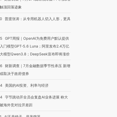
触顶回落迹象
00
普渡张涛：从专用机器人切入人形，更具
55
GPT周报｜OpenAI为免费用户默认提供
入门模型GPT-5.6 Luna；阿里发布2.4万亿
大模型Qwen3.8；DeepSeek宣布即将涨价
46
财新调查｜7月金融数据季节性承压 新增
或取决于政府债券
44
美国的AI投资、利率与经济
44
字节跳动开全员会复盘AI业务进展 称大
被海外竞对拉开差距
1
AI不是镜子，是蒸馏器