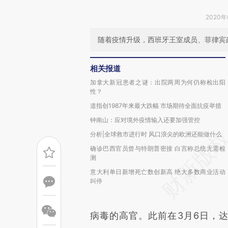
2020年
随着疫情升级，西班牙王室成员、菲律宾
相关报道
加拿大新冠患者之谜：出院两周为何仍称检出阳
性？
道指创1987年来最大跌幅 市场期待全面抗疫举措
钟南山：应对境外疫情输入还要加强管控
分析|全球救市进行时 风口浪尖的欧洲还能做什么
确诊巴西官员曾与特朗普密接 白宫称总统无需检
测
意大利单日新增死亡数创新高 绝大多数商业活动
叫停
病毒的高官。此前在3月6日，