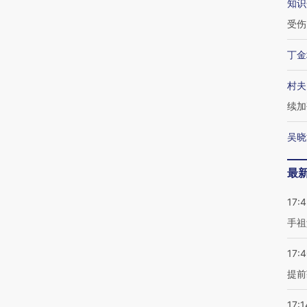
知识
受伤
丁金
村夫
续加
吴晓
最
17:
手祖
17:
提前
17:1