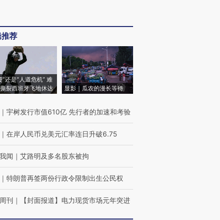
辑推荐
侵”还是“人道危机” 难
撕裂西班牙飞地休达
显影｜瓜农的漫长等待
｜
宇树发行市值610亿 先行者的加速和考验
｜
在岸人民币兑美元汇率连日升破6.75
我闻
｜
艾路明及多名股东被拘
｜
特朗普再签两份行政令限制出生公民权
周刊
｜
【封面报道】电力现货市场元年突进