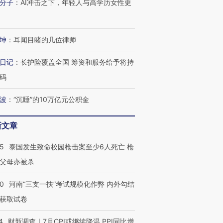
分子
：
AI冲击之下，年轻人与高学历女性更
坤
：
耳闻目睹的几位律师
日记
：
长护险覆盖全国 筹资和服务给予将持
码
波
：
“沉睡”的10万亿元公积金
新文章
45
泰国发生致命校园枪击案至少6人死亡 枪
父母亦被杀
40
河南“三支一扶”考试规模化作弊 内外勾结
获取试卷
4
财新调查｜7月CPI或继续降温 PPI同比增