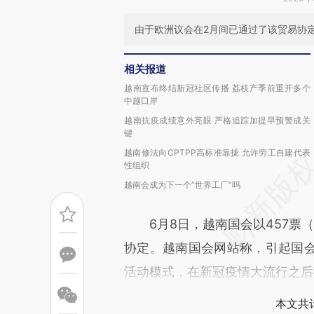
由于欧洲议会在2月间已通过了该贸易协
相关报道
越南宣布终结新冠社区传播 荔枝产季前重开多个
中越口岸
越南抗疫成绩意外亮眼 严格追踪加提早预警成关
键
越南修法向CPTPP高标准靠拢 允许劳工自建代表
性组织
越南会成为下一个“世界工厂”吗
6月8日，越南国会以457票（9
协定。越南国会网站称，引起国
活动模式，在新冠疫情大流行之后
本文共计