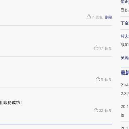
知识
受伤
7
·
回复
删除
丁金
村夫
续加
17
·
回复
吴晓
最
9
·
回复
21:
2.
们取得成功！
20:
22
·
回复
倍
20:1