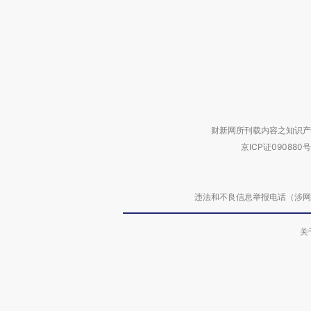
财新网所刊载内容之知识产
京ICP证090880号
违法和不良信息举报电话（涉网络暴力有
关