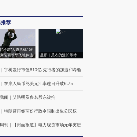
辑推荐
侵”还是“人道危机” 难
撕裂西班牙飞地休达
显影｜瓜农的漫长等待
｜
宇树发行市值610亿 先行者的加速和考验
｜
在岸人民币兑美元汇率连日升破6.75
我闻
｜
艾路明及多名股东被拘
｜
特朗普再签两份行政令限制出生公民权
周刊
｜
【封面报道】电力现货市场元年突进