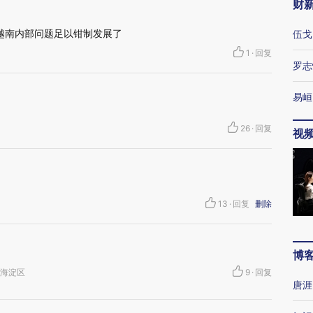
财
 越南内部问题足以钳制发展了
伍戈
1
·
回复
罗志
易峘
26
·
回复
视
13
·
回复
删除
博
京市海淀区
9
·
回复
唐涯