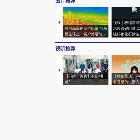
图片推荐
视线｜极端高温
韩国高温创百年纪录 当局
水位跌破纪录 
警告停止一切户外活动
猛犸象化石接连
视听推荐
【不唯一答案】不止“养
【特别呈现】寻
老”
有意思的生活方