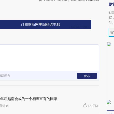
财
财
写
引
订阅财新网主编精选电邮
新网观点
发布
0年后越南会成为一个相当富有的国家。
纳州景洪市
12
·
回复