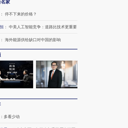
新名家
：
停不下来的价格？
恒
：
中美人工智能竞争：道路比技术更重要
：
海外能源供给缺口对中国的影响
频
客
：
多看少动