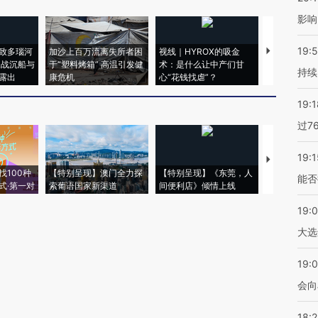
影响
19:5
致多瑙河
加沙上百万流离失所者困
视线｜HYROX的吸金
马航飞行员
二战沉船与
于“塑料烤箱” 高温引发健
术：是什么让中产们甘
粒摇头丸 尿
持续
露出
康危机
心“花钱找虐”？
毒品
19:1
过7
19:1
【推广】走
找100种
【特别呈现】澳门全力探
【特别呈现】《东莞，人
会，让数智科
能否
式·第一对
索葡语国家新渠道
间便利店》倾情上线
业
19:
大选
19:0
会向
18: