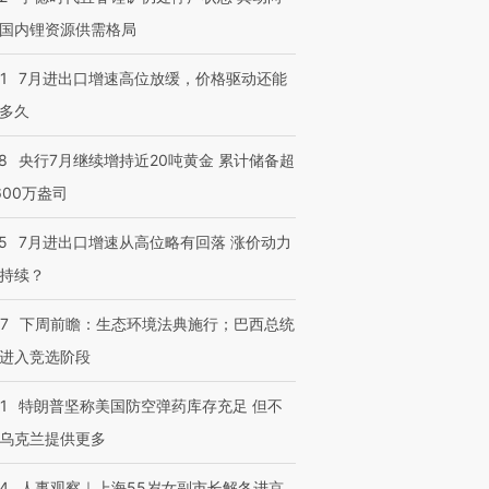
国内锂资源供需格局
1
7月进出口增速高位放缓，价格驱动还能
跨国走私7万
视线｜被称为“蟑螂”的印
视线｜“入侵”还是“人道危
检体内含3种
度Z世代 用街头抗争将教
机”？难民潮撕裂西班牙
秘鲁纳斯
多久
育部长拱下台
飞地休达
13人遇难
8
央行7月继续增持近20吨黄金 累计储备超
600万盎司
5
7月进出口增速从高位略有回落 涨价动力
进第四届链博
【商旅对话】华住集团
技“链”接产
【特别呈现】寻找100种
CFO：不靠规模取胜，华
【特别呈
持续？
有意思的生活方式·第三对
住三大增长引擎是什么？
有意思的
07
下周前瞻：生态环境法典施行；巴西总统
进入竞选阶段
1
特朗普坚称美国防空弹药库存充足 但不
乌克兰提供更多
24
人事观察｜上海55岁女副市长解冬进京