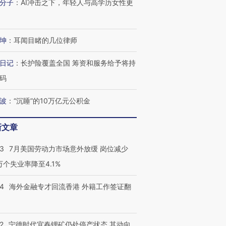
分子
：
AI冲击之下，年轻人与高学历女性更
坤
：
耳闻目睹的几位律师
日记
：
长护险覆盖全国 筹资和服务给予将持
码
波
：
“沉睡”的10万亿元公积金
新文章
43
7月美国劳动力市场意外放缓 岗位减少
3万个失业率降至4.1%
14
海外金融专才回流香港 外籍工作签证翻
2
宁德时代宜春锂矿仍处停产状态 其动向