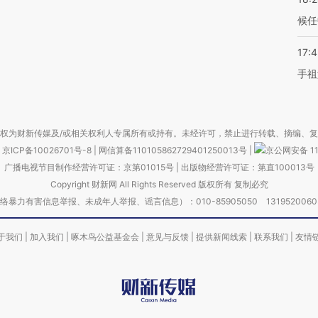
候任
17:
手祖
权为财新传媒及/或相关权利人专属所有或持有。未经许可，禁止进行转载、摘编、
京ICP备10026701号-8
|
网信算备110105862729401250013号
|
京公网安备 11
广播电视节目制作经营许可证：京第01015号
|
出版物经营许可证：第直100013号
Copyright 财新网 All Rights Reserved 版权所有 复制必究
害信息举报、未成年人举报、谣言信息）：010-85905050 13195200605 举报邮
于我们
|
加入我们
|
啄木鸟公益基金会
|
意见与反馈
|
提供新闻线索
|
联系我们
|
友情