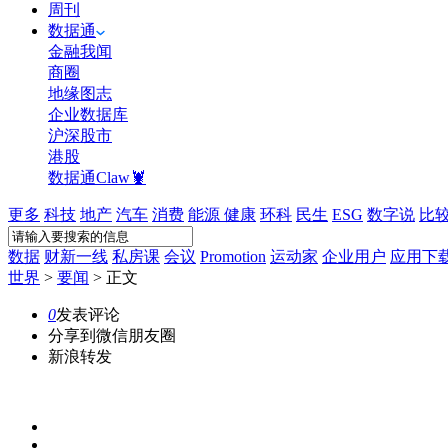
周刊
数据通
金融我闻
商圈
地缘图志
企业数据库
沪深股市
港股
数据通Claw🦞
更多
科技
地产
汽车
消费
能源
健康
环科
民生
ESG
数字说
比
数据
财新一线
私房课
会议
Promotion
运动家
企业用户
应用下
世界
>
要闻
>
正文
0
发表评论
分享到微信朋友圈
新浪转发