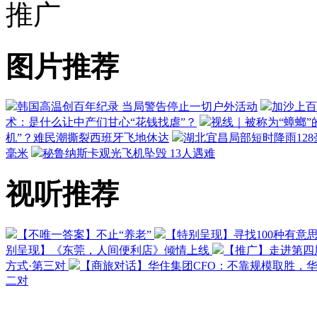
推广
图片推荐
韩国高温创百年纪录 当局警告停止一切户外活动
加沙上百
术：是什么让中产们甘心“花钱找虐”？
视线｜被称为“蟑螂”
机”？难民潮撕裂西班牙飞地休达
湖北宜昌局部短时降雨128毫
毫米
秘鲁纳斯卡观光飞机坠毁 13人遇难
视听推荐
【不唯一答案】不止“养老”
【特别呈现】寻找100种有意
别呈现】《东莞，人间便利店》倾情上线
【推广】走进第四
方式·第三对
【商旅对话】华住集团CFO：不靠规模取胜，
二对