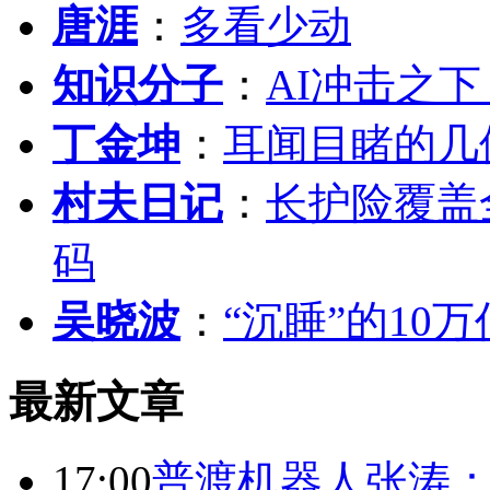
唐涯
：
多看少动
知识分子
：
AI冲击之
丁金坤
：
耳闻目睹的几
村夫日记
：
长护险覆盖
码
吴晓波
：
“沉睡”的10
最新文章
17:00
普渡机器人张涛