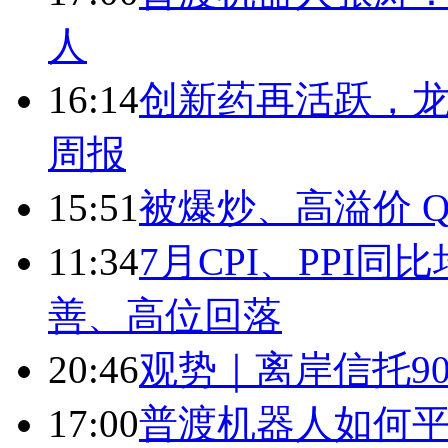
人
16:14
创新药再活跃，
周报
15:51
被爆炒、高溢价 Q
11:34
7月CPI、PPI同
善、高位回落
20:46
观势｜离岸信托9
17:00
普渡机器人如何平