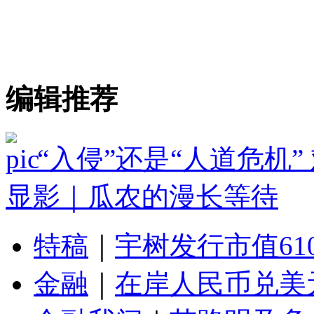
编辑推荐
“入侵”还是“人道危机
显影｜瓜农的漫长等待
特稿
｜
宇树发行市值61
金融
｜
在岸人民币兑美元