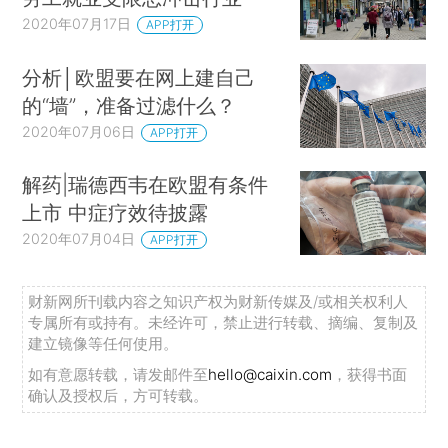
2020年07月17日
APP打开
分析│欧盟要在网上建自己
的“墙”，准备过滤什么？
2020年07月06日
APP打开
解药|瑞德西韦在欧盟有条件
上市 中症疗效待披露
2020年07月04日
APP打开
财新网所刊载内容之知识产权为财新传媒及/或相关权利人
专属所有或持有。未经许可，禁止进行转载、摘编、复制及
建立镜像等任何使用。
如有意愿转载，请发邮件至
hello@caixin.com
，获得书面
确认及授权后，方可转载。