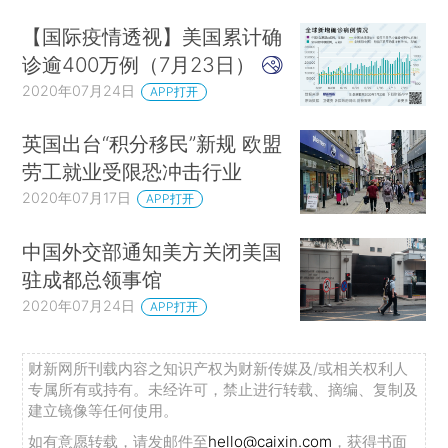
【国际疫情透视】美国累计确
诊逾400万例（7月23日）
2020年07月24日
APP打开
英国出台“积分移民”新规 欧盟
劳工就业受限恐冲击行业
2020年07月17日
APP打开
中国外交部通知美方关闭美国
驻成都总领事馆
2020年07月24日
APP打开
财新网所刊载内容之知识产权为财新传媒及/或相关权利人
专属所有或持有。未经许可，禁止进行转载、摘编、复制及
建立镜像等任何使用。
如有意愿转载，请发邮件至
hello@caixin.com
，获得书面