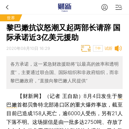
世界
黎巴嫩抗议怒潮又起两部长请辞 国
际承诺近3亿美元援助
2020年08月10日 16:29
试听
T中
各方承诺，这一紧急财政援助将“以最高的效率和透明
度”，主要通过联合国、国际组织和非政府组织，而非
黎巴嫩政府，“直接向黎巴嫩人民提供”
【财新网】（记者 王自励）
8月4日发生于
黎
巴嫩
首都贝鲁特北部港口区的重大爆炸事故，截至
目前已造成158人死亡，逾6000人受伤，另有21人
下落不明。这场据信是由一批多达2750吨、存放了