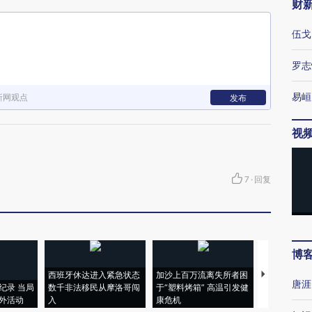
财
伍戈
罗志
易峘
新网观点
发布
视
7
·
回复
博
西班牙休达进入紧急状态
加沙上百万流离失所者困
视线｜HYR
唐涯
纪录 当局
数千非法移民从摩洛哥闯
于“塑料烤箱” 高温引发健
术：是什么
外活动
入
康危机
心“花钱找虐