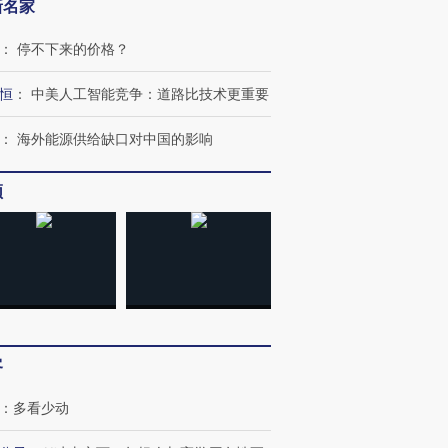
新名家
：
停不下来的价格？
恒
：
中美人工智能竞争：道路比技术更重要
：
海外能源供给缺口对中国的影响
频
客
OX的吸金
马航飞行员跨国走私7万
视线｜被称为“蟑螂”的印
：
多看少动
让中产们甘
粒摇头丸 尿检体内含3种
度Z世代 用街头抗争将教
秘鲁纳斯
”？
毒品
育部长拱下台
13人遇难