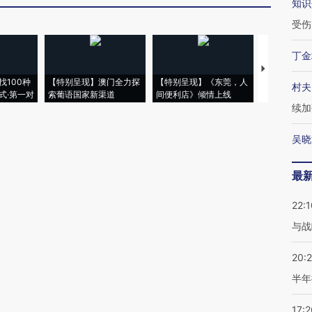
知识
受伤
丁金
【推广】走
找100种
【特别呈现】澳门全力探
【特别呈现】《东莞，人
会，让数智科
村夫
式·第一对
索葡语国家新渠道
间便利店》倾情上线
业
续加
吴晓
最
22:1
与战
20:
半年
17:2