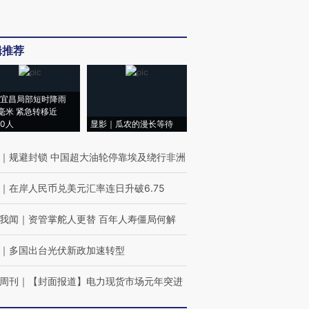
辑推荐
宜昌局部短时降雨
8毫米 紧急转移近
00人
显影｜瓜农的漫长等待
｜
规避封锁 中国超大油轮停靠埃及绕行非洲
｜
在岸人民币兑美元汇率连日升破6.75
我闻
｜
资管掌舵人更替 百年人寿僵局何解
｜
多国出台光伏新政加速转型
周刊
｜
【封面报道】电力现货市场元年突进