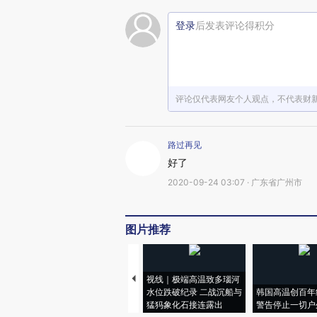
登录
后发表评论得积分
评论仅代表网友个人观点，不代表财
路过再见
好了
2020-09-24 03:07 · 广东省广州市
图片推荐
视线｜极端高温致多瑙河
水位跌破纪录 二战沉船与
韩国高温创百年
猛犸象化石接连露出
警告停止一切户