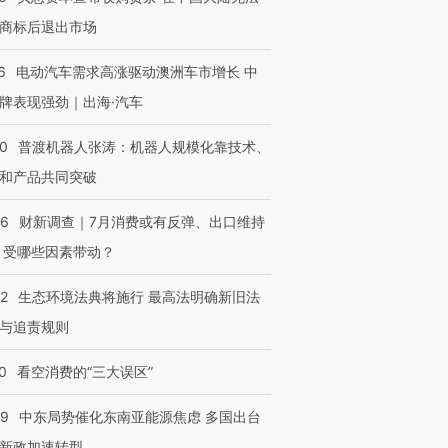
商标后退出市场
6
电动汽车需求高涨驱动澳洲车市增长 中
牌表现强劲｜出海·汽车
00
普渡机器人张涛：机器人规模化靠技术、
和产品共同突破
56
财新调查｜7月消费或有反弹、出口维持
 受哪些因素带动？
42
生态环境法典将施行 最高法明确新旧法
与追责规则
0
看空消费的“三大误区”
59
中东局势催化东南亚能源焦虑 多国出台
新政加速转型