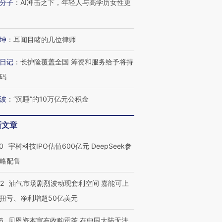
分子
：
AI冲击之下，年轻人与高学历女性更
坤
：
耳闻目睹的几位律师
进第四届链博
【商旅对话】华住集团
技“链”接产
【特别呈现】寻找100种
CFO：不靠规模取胜，华
【特别呈
日记
：
长护险覆盖全国 筹资和服务给予将持
有意思的生活方式·第三对
住三大增长引擎是什么？
有意思的
码
波
：
“沉睡”的10万亿元公积金
新文章
0
宇树科技IPO估值600亿元 DeepSeek参
略配售
22
油气市场剧烈波动现套利空间 嘉能可上
扭亏、净利增超50亿美元
6
贝恩资本宣布收购贡茶 在中国大陆无法