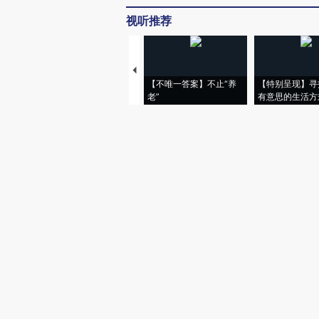
视听推荐
【不唯一答案】不止“养
【特别呈现】寻
老”
有意思的生活方