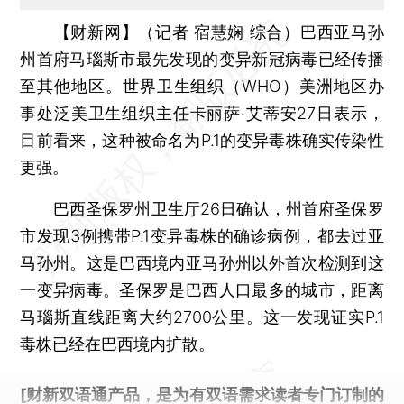
【财新网】（记者 宿慧娴 综合）
巴西亚马孙
州首府马瑙斯市最先发现的变异新冠病毒已经传播
至其他地区。世界卫生组织（WHO）美洲地区办
事处泛美卫生组织主任卡丽萨·艾蒂安27日表示，
目前看来，这种被命名为P.1的变异毒株确实传染性
更强。
巴西圣保罗州卫生厅26日确认，州首府圣保罗
市发现3例携带P.1变异毒株的确诊病例，都去过亚
马孙州。这是巴西境内亚马孙州以外首次检测到这
一变异病毒。圣保罗是巴西人口最多的城市，距离
马瑙斯直线距离大约2700公里。这一发现证实P.1
毒株已经在巴西境内扩散。
[财新双语通产品，是为有双语需求读者专门订制的