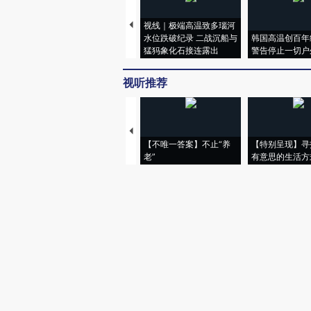
视线｜极端高温致多瑙河
水位跌破纪录 二战沉船与
韩国高温创百年
猛犸象化石接连露出
警告停止一切户
视听推荐
【不唯一答案】不止“养
【特别呈现】寻
老”
有意思的生活方