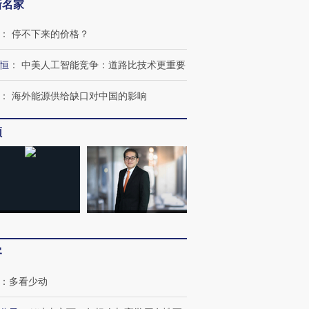
新名家
：
停不下来的价格？
恒
：
中美人工智能竞争：道路比技术更重要
：
海外能源供给缺口对中国的影响
频
客
：
多看少动