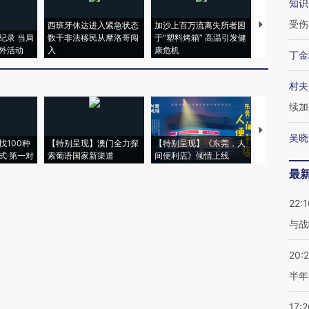
知识
受伤
西班牙休达进入紧急状态
加沙上百万流离失所者困
视线｜HYR
纪录 当局
数千非法移民从摩洛哥闯
于“塑料烤箱” 高温引发健
术：是什么
外活动
入
康危机
心“花钱找虐
丁金
村夫
续加
【推广】走
吴晓
找100种
【特别呈现】澳门全力探
【特别呈现】《东莞，人
会，让数智科
式·第一对
索葡语国家新渠道
间便利店》倾情上线
业
最
22:1
与战
20:
半年
17:2