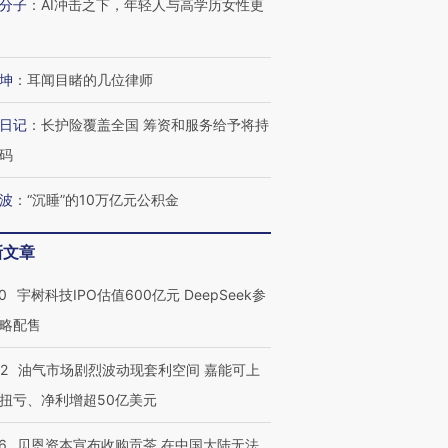
分子
：
AI冲击之下，年轻人与高学历女性更
OX的吸金
马航飞行员跨国走私7万
视线｜被称为“蟑螂”的印
让中产们甘
粒摇头丸 尿检体内含3种
度Z世代 用街头抗争将教
秘鲁纳斯
”？
毒品
育部长拱下台
13人遇难
坤
：
耳闻目睹的几位律师
日记
：
长护险覆盖全国 筹资和服务给予将持
码
进第四届链博
【商旅对话】华住集团
波
：
“沉睡”的10万亿元公积金
技“链”接产
【特别呈现】寻找100种
CFO：不靠规模取胜，华
【特别呈
有意思的生活方式·第三对
住三大增长引擎是什么？
有意思的
新文章
0
宇树科技IPO估值600亿元 DeepSeek参
略配售
22
油气市场剧烈波动现套利空间 嘉能可上
扭亏、净利增超50亿美元
6
贝恩资本宣布收购贡茶 在中国大陆无法