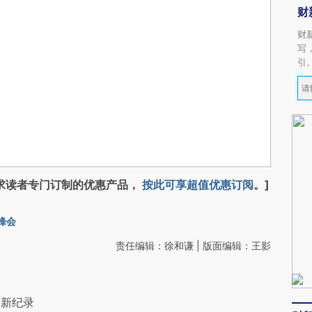
财
财
写
引
求读者专门订制的优惠产品，
按此可享超值优惠订阅
。]
峰会
责任编辑：徐和谦 | 版面编辑：王影
刷新纪录