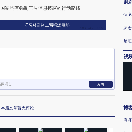
财
0国家均有强制气候信息披露的行动路线
伍戈
订阅财新网主编精选电邮
罗志
易峘
视
新网观点
发布
博
本篇文章暂无评论
唐涯