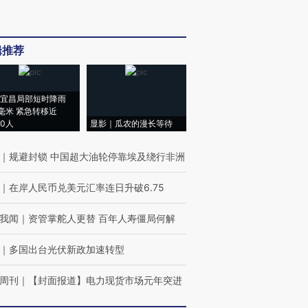
辑推荐
宜昌局部短时降雨
8毫米 紧急转移近
00人
显影｜瓜农的漫长等待
｜
规避封锁 中国超大油轮停靠埃及绕行非洲
｜
在岸人民币兑美元汇率连日升破6.75
我闻
｜
资管掌舵人更替 百年人寿僵局何解
｜
多国出台光伏新政加速转型
周刊
｜
【封面报道】电力现货市场元年突进