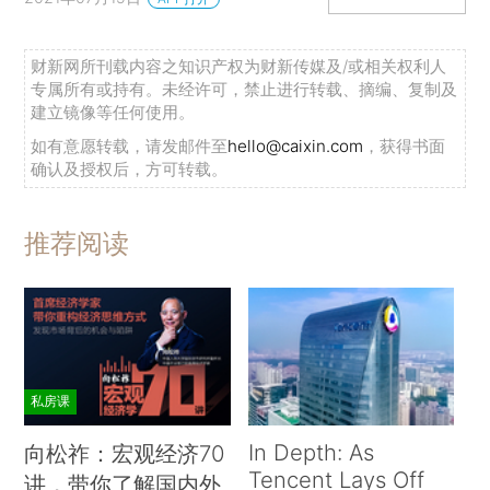
财新网所刊载内容之知识产权为财新传媒及/或相关权利人
专属所有或持有。未经许可，禁止进行转载、摘编、复制及
建立镜像等任何使用。
如有意愿转载，请发邮件至
hello@caixin.com
，获得书面
确认及授权后，方可转载。
推荐阅读
私房课
In Depth: As
向松祚：宏观经济70
Tencent Lays Off
讲，带你了解国内外