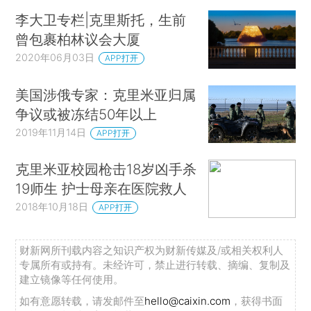
李大卫专栏|克里斯托，生前
曾包裹柏林议会大厦
2020年06月03日
APP打开
美国涉俄专家：克里米亚归属
争议或被冻结50年以上
2019年11月14日
APP打开
克里米亚校园枪击18岁凶手杀
19师生 护士母亲在医院救人
2018年10月18日
APP打开
财新网所刊载内容之知识产权为财新传媒及/或相关权利人
专属所有或持有。未经许可，禁止进行转载、摘编、复制及
建立镜像等任何使用。
如有意愿转载，请发邮件至
hello@caixin.com
，获得书面