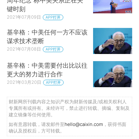
周年纪念 称中美关系正在关
键时刻
2021年07月09日
APP打开
基辛格：中美任何一方不应该
谋求技术垄断
2021年07月08日
APP打开
基辛格：中美需要付出比以往
更大的努力进行合作
2021年03月20日
APP打开
财新网所刊载内容之知识产权为财新传媒及/或相关权利人
专属所有或持有。未经许可，禁止进行转载、摘编、复制及
建立镜像等任何使用。
如有意愿转载，请发邮件至
hello@caixin.com
，获得书面
确认及授权后，方可转载。