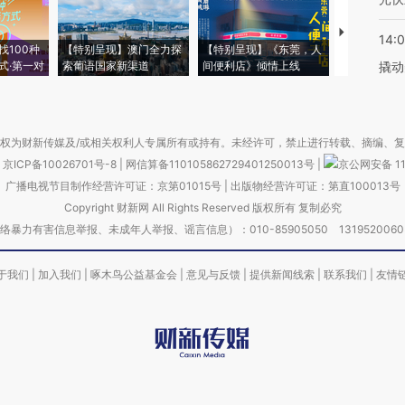
【推广】走
14:
找100种
【特别呈现】澳门全力探
【特别呈现】《东莞，人
会，让数智科
式·第一对
索葡语国家新渠道
间便利店》倾情上线
业
撬动
权为财新传媒及/或相关权利人专属所有或持有。未经许可，禁止进行转载、摘编、
京ICP备10026701号-8
|
网信算备110105862729401250013号
|
京公网安备 11
广播电视节目制作经营许可证：京第01015号
|
出版物经营许可证：第直100013号
Copyright 财新网 All Rights Reserved 版权所有 复制必究
害信息举报、未成年人举报、谣言信息）：010-85905050 13195200605 举报邮
于我们
|
加入我们
|
啄木鸟公益基金会
|
意见与反馈
|
提供新闻线索
|
联系我们
|
友情