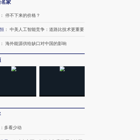
新名家
：
停不下来的价格？
恒
：
中美人工智能竞争：道路比技术更重要
：
海外能源供给缺口对中国的影响
频
客
：
多看少动