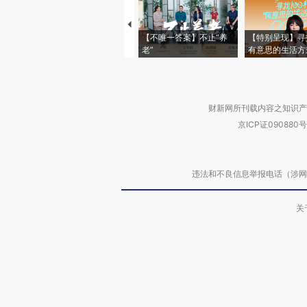
【不唯一答案】不止“养
【特别呈现】寻
老”
有意思的生活方
财新网所刊载内容之知识产
京ICP证090880号
违法和不良信息举报电话（涉网络暴力有
关