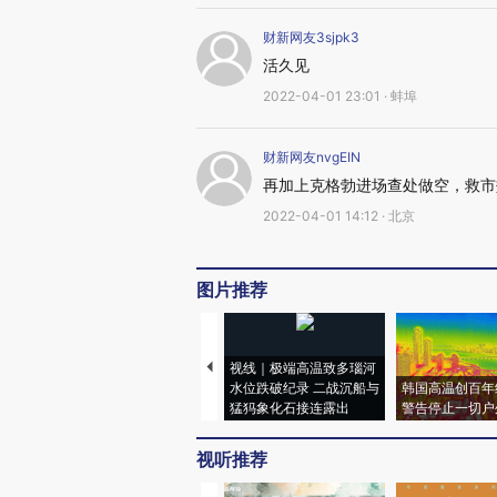
财新网友3sjpk3
活久见
2022-04-01 23:01 · 蚌埠
财新网友nvgEIN
再加上克格勃进场查处做空，救市
2022-04-01 14:12 · 北京
图片推荐
视线｜极端高温致多瑙河
水位跌破纪录 二战沉船与
韩国高温创百年
猛犸象化石接连露出
警告停止一切户
视听推荐