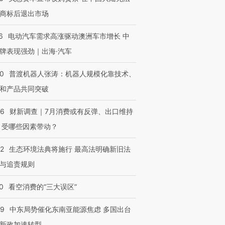
商标后退出市场
6
电动汽车需求高涨驱动澳洲车市增长 中
牌表现强劲｜出海·汽车
00
普渡机器人张涛：机器人规模化靠技术、
和产品共同突破
56
财新调查｜7月消费或有反弹、出口维持
 受哪些因素带动？
42
生态环境法典将施行 最高法明确新旧法
与追责规则
OX的吸金
马航飞行员跨国走私7万
视线｜被称为“蟑螂”的印
让中产们甘
粒摇头丸 尿检体内含3种
度Z世代 用街头抗争将教
秘鲁纳斯
”？
毒品
育部长拱下台
13人遇难
0
看空消费的“三大误区”
59
中东局势催化东南亚能源焦虑 多国出台
新政加速转型