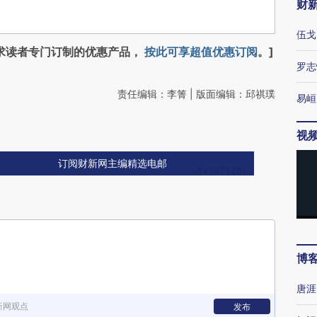
财
伍戈
求读者专门订制的优惠产品，
按此可享超值优惠订阅
。]
罗志
责任编辑：李箐 | 版面编辑：邱祺璞
易峘
视
订阅财新网主编精选电邮
博
唐涯
新网观点
发布