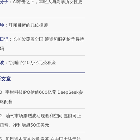
分子
：
AI冲击之下，年轻人与高学历女性更
坤
：
耳闻目睹的几位律师
日记
：
长护险覆盖全国 筹资和服务给予将持
码
波
：
“沉睡”的10万亿元公积金
新文章
0
宇树科技IPO估值600亿元 DeepSeek参
略配售
22
油气市场剧烈波动现套利空间 嘉能可上
扭亏、净利增超50亿美元
6
贝恩资本宣布收购贡茶 在中国大陆无法