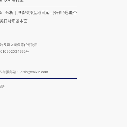
进第四届链博
【商旅对话】华住集团
05
分析｜贝森特操盘稳日元，操作巧思能否
技“链”接产
【特别呈现】寻找100种
CFO：不靠规模取胜，华
【特别呈
美日货币基本面
有意思的生活方式·第三对
住三大增长引擎是什么？
有意思的
复制及建立镜像等任何使用。
010502034662号
箱：laixin@caixin.com
链接