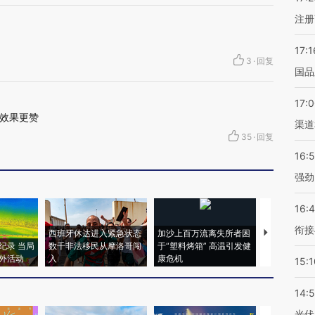
注册
17:1
3
·
回复
国品
17:
效果更赞
渠道
35
·
回复
16:
强劲
16:
衔接
西班牙休达进入紧急状态
加沙上百万流离失所者困
视线｜HYR
纪录 当局
数千非法移民从摩洛哥闯
于“塑料烤箱” 高温引发健
术：是什么
外活动
入
康危机
心“花钱找虐
15:1
14:
光伏