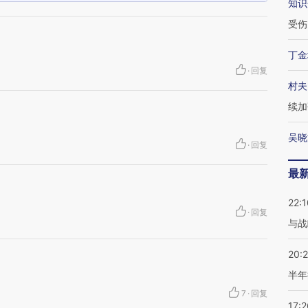
知识
受伤
丁金
·
回复
村夫
续加
吴晓
·
回复
最
22:1
·
回复
与战
20:
半年
7
·
回复
17:2