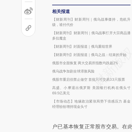
相关报道
【财新周刊】财新周刊｜俄乌战事僵持，危机升
级，谁付代价
【财新周刊】财新周刊｜俄乌战事打开大宗商品潘
多拉魔盒
【财新周刊】封面报道｜俄乌重组世界
【财新周刊】封面报道｜俄乌之战：结束的开始
俄股市全面恢复 两大交易所指数均跌超2%
俄乌战争加剧全球滞胀风险
俄股市重启但禁止做空 首批只可交易33只股票
高盛、小摩退出俄罗斯 美国银行机构在俄头寸
69.5亿美元
【市场动态】地缘政治紧张局势下倍感压力 基金
经理纷纷增持现金头寸
户已基本恢复正常股市交易。在此前