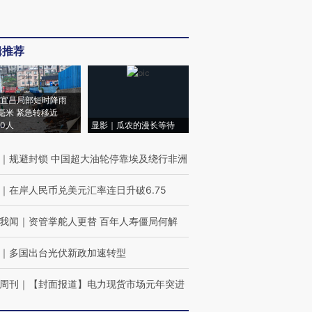
辑推荐
宜昌局部短时降雨
8毫米 紧急转移近
00人
显影｜瓜农的漫长等待
｜
规避封锁 中国超大油轮停靠埃及绕行非洲
｜
在岸人民币兑美元汇率连日升破6.75
我闻
｜
资管掌舵人更替 百年人寿僵局何解
｜
多国出台光伏新政加速转型
周刊
｜
【封面报道】电力现货市场元年突进