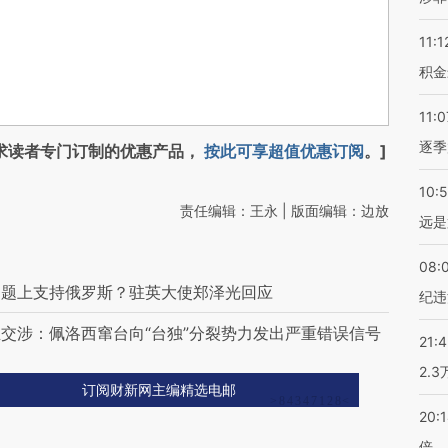
11:1
积金
11:0
逐季
求读者专门订制的优惠产品，
按此可享超值优惠订阅
。]
10:
责任编辑：王永 | 版面编辑：边放
远是
08:
问题上支持俄罗斯？驻英大使郑泽光回应
纪违
交涉：佩洛西窜台向“台独”分裂势力发出严重错误信号
21:
2.
订阅财新网主编精选电邮
20:
倍