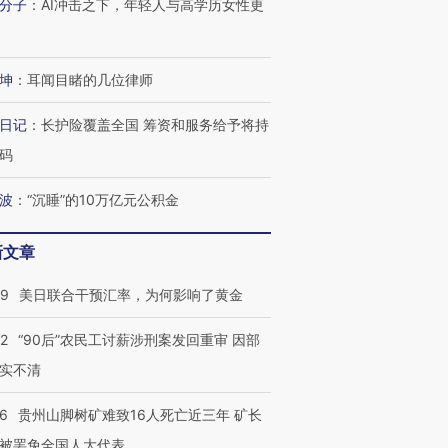
分子
：
AI冲击之下，年轻人与高学历女性更
坤
：
耳闻目睹的几位律师
日记
：
长护险覆盖全国 筹资和服务给予将持
码
波
：
“沉睡”的10万亿元公积金
新文章
09
美日联合干预汇率，为何影响了黄金
32
“90后”农民工讨薪涉刑案发回重审 因部
实不清
36
贵州山脚树矿难致16人死亡近三年 矿长
被罢免全国人大代表