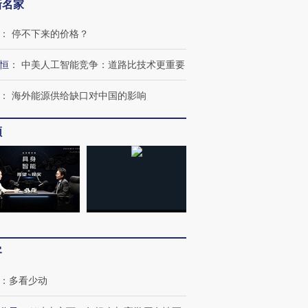
新名家
：
停不下来的价格？
恒
：
中美人工智能竞争：道路比技术更重要
：
海外能源供给缺口对中国的影响
频
客
：
多看少动