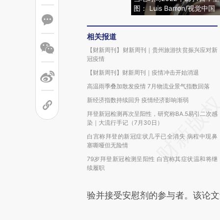
图： Luis Barron/视觉中国
相关报道
【财新周刊】财新周刊｜贵州旅游扶贫振兴应对新
冠疫情
【财新周刊】财新周刊｜疫情冲击开始消退
高温雨季叠加散发疫情 7月物流业景气指数回落
新经济指数持续回升 疫情经济影响渐弱
拜登新冠检测再次呈阳性，研究称BA.5易引二次感
染｜大流行手记（7月30日）
白宫称拜登的新冠症状几乎已全消失 病程中现鼻
塞嘶哑但无险情
79岁拜登新冠检测呈阳性 白宫称其症状温和将继
续履职
验并接受安慰剂的参与者。该论文