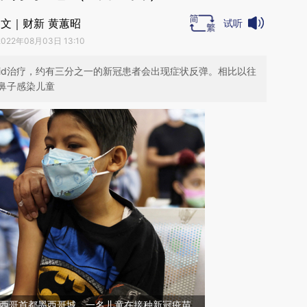
文｜财新 黄蕙昭
试听
2022年08月03日 13:10
ovid治疗，约有三分之一的新冠患者会出现症状反弹。相比以往
鼻子感染儿童
，墨西哥首都墨西哥城，一名儿童在接种新冠疫苗。