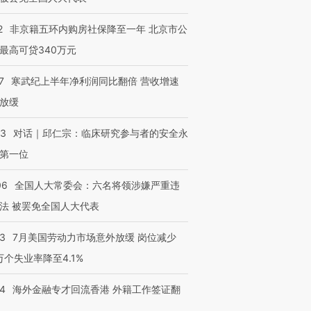
2
非京籍五环内购房社保降至一年 北京市公
最高可贷340万元
7
寒武纪上半年净利润同比翻倍 营收增速
放缓
53
对话｜邱仁宗：临床研究参与者的安全永
第一位
06
全国人大常委会：六名将领涉嫌严重违
法 被罢免全国人大代表
43
7月美国劳动力市场意外放缓 岗位减少
3万个失业率降至4.1%
14
海外金融专才回流香港 外籍工作签证翻