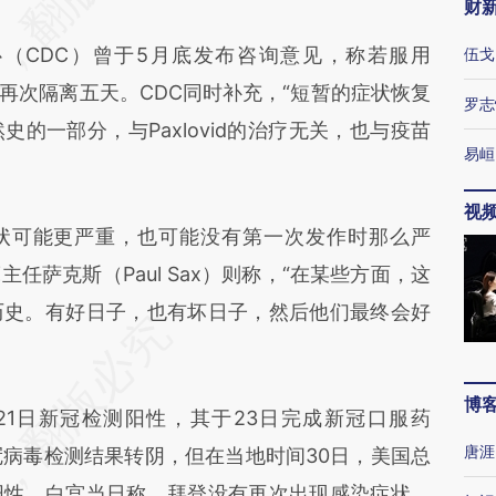
财
CDC）曾于5月底发布咨询意见，称若服用
伍戈
者应再次隔离五天。CDC同时补充，“短暂的症状恢复
罗志
的一部分，与Paxlovid的治疗无关，也与疫苗
易峘
视
状可能更严重，也可能没有第一次发作时那么严
任萨克斯（Paul Sax）则称，“在某些方面，这
历史。有好日子，也有坏日子，然后他们最终会好
博
1日新冠检测阳性，其于23日完成新冠口服药
唐涯
日新冠病毒检测结果转阴，但在当地时间30日，美国总
阳性。白宫当日称，拜登没有再次出现感染症状、