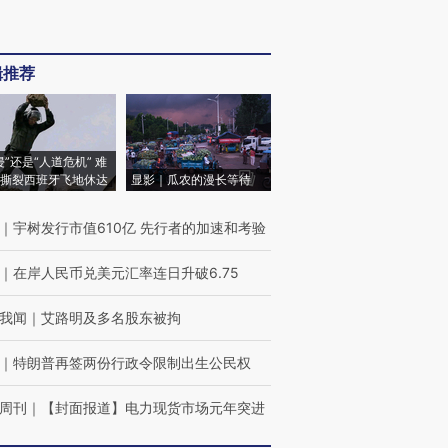
辑推荐
侵”还是“人道危机” 难
撕裂西班牙飞地休达
显影｜瓜农的漫长等待
｜
宇树发行市值610亿 先行者的加速和考验
｜
在岸人民币兑美元汇率连日升破6.75
我闻
｜
艾路明及多名股东被拘
｜
特朗普再签两份行政令限制出生公民权
周刊
｜
【封面报道】电力现货市场元年突进