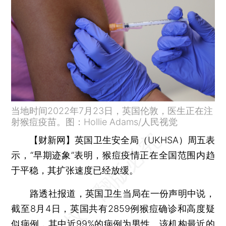
当地时间2022年7月23日，英国伦敦，医生正在注
射猴痘疫苗。图：Hollie Adams/人民视觉
【财新网】
英国卫生安全局（UKHSA）周五表
示，“早期迹象”表明，猴痘疫情正在全国范围内趋
于平稳，其扩张速度已经放缓。
路透社报道，英国卫生当局在一份声明中说，
截至8月4日，英国共有2859例猴痘确诊和高度疑
似病例，其中近99%的病例为男性。该机构最近的