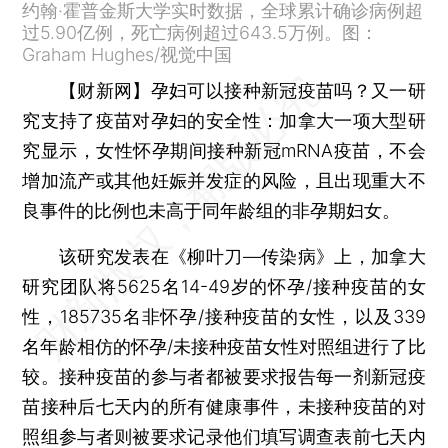
约翰·霍普金斯大学实时数据，全球累计确诊病例超
过5.90亿例，死亡病例超过643.5万例。图：
Graham Hughes/视觉中国
【财新网】
孕妇可以接种新冠疫苗吗？又一研
究支持了疫苗对孕妇的安全性：加拿大一项大型研
究显示，女性怀孕期间接种新冠mRNA疫苗，不会
增加流产或其他妊娠并发症的风险，且出现重大不
良事件的比例也未高于同年龄组的非孕期妇女。
该研究发表在《柳叶刀—传染病》上，加拿大
研究团队将5625名14-49岁的怀孕/接种疫苗的女
性，185735名非怀孕/接种疫苗的女性，以及339
名年龄相仿的怀孕/未接种疫苗女性对照组进行了比
较。接种疫苗的参与者都被要求报告每一剂新冠疫
苗接种后七天内的所有健康事件，未接种疫苗的对
照组参与者则被要求记录他们填写调查表前七天内