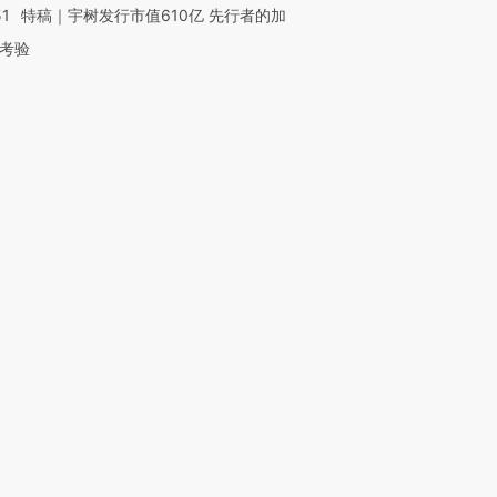
51
特稿｜宇树发行市值610亿 先行者的加
考验
OX的吸金
马航飞行员跨国走私7万
视线｜被称为“蟑螂”的印
让中产们甘
粒摇头丸 尿检体内含3种
度Z世代 用街头抗争将教
秘鲁纳斯
”？
毒品
育部长拱下台
13人遇难