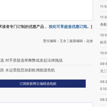
11:5
11:3
条船
求读者专门订制的优惠产品，
按此可享超值优惠订阅
。]
10:
责任编辑：王永 | 版面编辑：边放
的天
10:
选 对手质疑选举舞弊或发起法律挑战
09:
跌 水运受阻恐加剧欧洲能源危机
元二
09:
订阅财新网主编精选电邮
0.1
09: