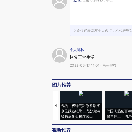
评论仅代表网友个人观点，不代表财
个人隐私
恢复正常生活
2022-08-17 11:01 · 乌兰察布
图片推荐
视线｜极端高温致多瑙河
水位跌破纪录 二战沉船与
韩国高温创百年
猛犸象化石接连露出
警告停止一切户
视听推荐