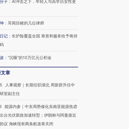
分子
：
AI冲击之下，年轻人与高学历女性更
坤
：
耳闻目睹的几位律师
日记
：
长护险覆盖全国 筹资和服务给予将持
码
波
：
“沉睡”的10万亿元公积金
新文章
25
人事观察｜长期任职湖北 周新群升任中
研室副主任
3
能源内参｜中东局势催化东南亚能源焦虑
出台光伏新政加速转型；伊朗称与阿曼接近
协议 海峡现有两条航道将关闭