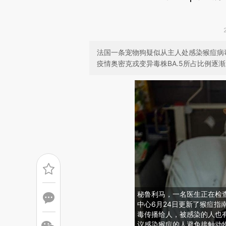
法国一条宠物狗疑似从主人处感染猴痘病
疫情奥密克戎变异毒株BA.5所占比例逐
秘鲁利马，一名医生正在检
中心6月24日更新了猴痘指
毒传播给人，被感染的人也
议感染猴痘的人避免接触动物