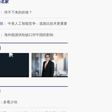
新名家
：
停不下来的价格？
恒
：
中美人工智能竞争：道路比技术更重要
：
海外能源供给缺口对中国的影响
频
客
：
多看少动