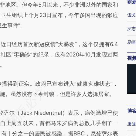
财
地区。但今年5月以来，不少非洲以外的国家和
卫生组织上个月23日宣布，今年多国出现的猴痘
伍戈
卫生事件”。
罗志
易峘
经历首次新冠疫情“大暴发”，这个仅拥有6.4
区“零确诊”的纪录，仅有2020年10月发现过两
视
。
得到证实。政府已宣布进入“健康灾难状态”，
施。虽然没有下令封锁，但是许多人选择居家。
博
Jack Niedenthal）表示，病例激增已使
”。自上周五以来，首都马朱罗病例总数几乎翻了一
唐涯
有十分之一的居民被感染。据BBC，尼登萨尔表