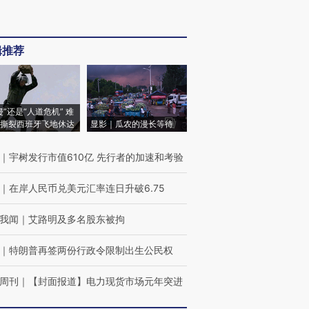
辑推荐
侵”还是“人道危机” 难
撕裂西班牙飞地休达
显影｜瓜农的漫长等待
｜
宇树发行市值610亿 先行者的加速和考验
｜
在岸人民币兑美元汇率连日升破6.75
我闻
｜
艾路明及多名股东被拘
｜
特朗普再签两份行政令限制出生公民权
周刊
｜
【封面报道】电力现货市场元年突进