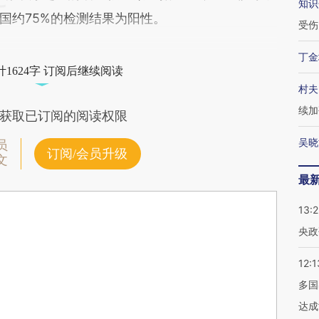
知识
国约75%的检测结果为阳性。
受伤
丁金
1624字 订阅后继续阅读
村夫
续加
获取已订阅的阅读权限
吴晓
员
订阅/会员升级
文
最
13:
央政
12:1
多国
达成