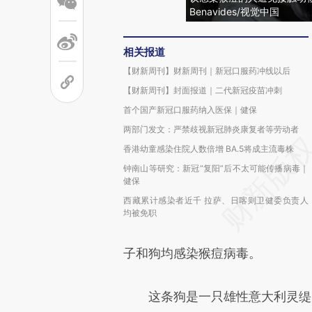
Benavides/视觉中国
相关报道
【财新周刊】财新周刊｜新冠口服药冲线以后
【财新周刊】封面报道｜二代新冠疫苗冲刺
首个国产新冠口服药纳入医保｜健保
两部门发文：严禁歧视新冠肺炎康复者等劳动者
香港幼童感染住院人数倍增 BA.5将成主流毒株
钟南山等研究：新冠“复阳”后不太可能传播病毒｜
健保
西藏累计感染者近千 拉萨、日喀则卫健委负责人
均被免职
子和狗均感染猴痘病毒。
这条狗是一只雄性意大利灵缇犬