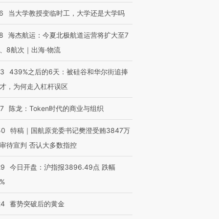
6
当大学教授变临时工，大学还是大学吗
8
海杰航运：今夏北极航道运营将扩大至7
、8航次｜出海·物流
53
439%之后的6天：被硅谷和华尔街追捧
才，为何走入杠杆误区
07
陈龙：Token时代的商业与组织
50
特稿｜国航原党委书记樊澄受贿3847万
审待宣判 否认大多数指控
29
今日开盘：沪指报3896.49点 跌幅
0%
24
蓄势突破后的黄金