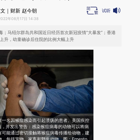
文｜财新 赵今朝
试听
2022年08月17日 14:38
毒；马绍尔群岛共和国近日经历首次新冠疫情“大暴发”；香港
渐上升，幼童确诊后住院的比例大幅上升
查一名因猴痘感染而引起溃疡的患者。美国疾控
南，并发出警告：感染猴痘病毒的动物可以将病
有可能通过密切接触将猴痘病毒传播给动物，建
，包括宠物、家畜和野生动物。图：Ernesto