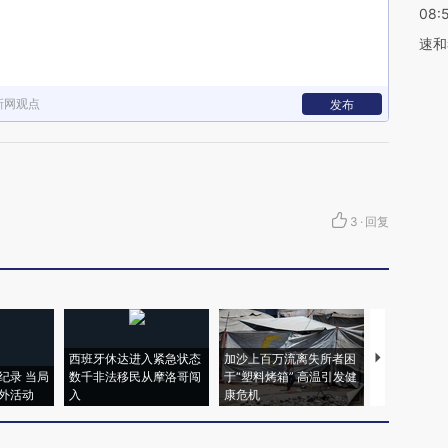
08:
速和
新网观点
发布
3
·
回复
西班牙休达进入紧急状态
加沙上百万流离失所者困
视线｜HYR
纪录 当局
数千非法移民从摩洛哥闯
于“塑料烤箱” 高温引发健
术：是什么
外活动
入
康危机
心“花钱找虐