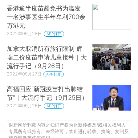
香港逾半疫苗豁免书为滥发
一名涉事医生半年牟利700余
万港元
2022年09月28日
APP打开
加拿大取消所有旅行限制 辉
瑞二价疫苗申请儿童接种｜大
流行手记（9月26日）
2022年09月27日
APP打开
高福回应“新冠疫苗打出肺结
节”｜大流行手记（9月25日）
2022年09月26日
APP打开
财新网所刊载内容之知识产权为财新传媒及/或相关权利人
专属所有或持有。未经许可，禁止进行转载、摘编、复制及
建立镜像等任何使用。