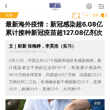
世界
试听
T中
最新海外疫情：新冠感染超6.08亿
累计接种新冠疫苗超127.08亿剂次
文｜财新 张梅婷，李昊浩（实习）
2022年09月28日 18:15
9月27日，中国之外221个国家和地区有感染病例，累
计感染者过千例的已达到181个；美国累计感染约
9616万例全球居首，印度超4457万例、法国超3523
万例分列二三位；非洲确诊超千例国家已55个，亚洲
45个，欧洲44个，美洲33个，大洋洲4个
原图