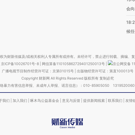
会向
18:
候任
权为财新传媒及/或相关权利人专属所有或持有。未经许可，禁止进行转载、摘编、
京ICP备10026701号-8
|
网信算备110105862729401250013号
|
京公网安备 11
广播电视节目制作经营许可证：京第01015号
|
出版物经营许可证：第直100013号
Copyright 财新网 All Rights Reserved 版权所有 复制必究
害信息举报、未成年人举报、谣言信息）：010-85905050 13195200605 举报邮
于我们
|
加入我们
|
啄木鸟公益基金会
|
意见与反馈
|
提供新闻线索
|
联系我们
|
友情