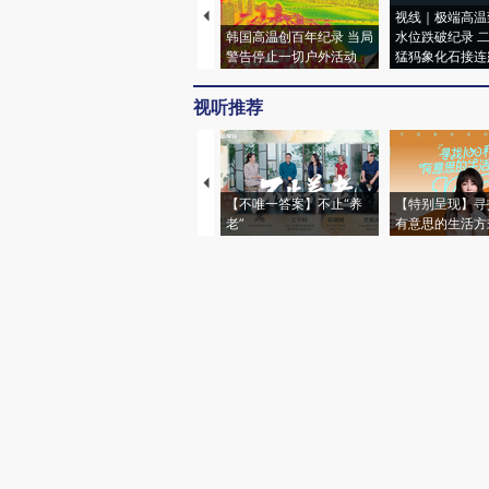
视线｜极端高温
韩国高温创百年纪录 当局
水位跌破纪录 
警告停止一切户外活动
猛犸象化石接连
视听推荐
【不唯一答案】不止“养
【特别呈现】寻
老”
有意思的生活方