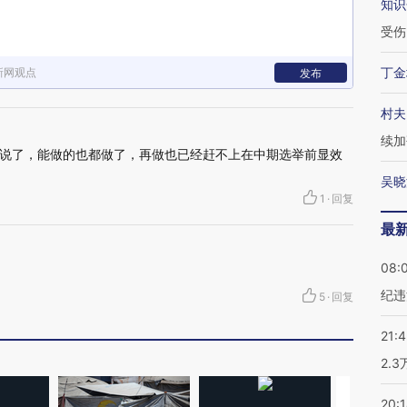
知识
受伤
丁金
新网观点
发布
村夫
续加
说了，能做的也都做了，再做也已经赶不上在中期选举前显效
吴晓
1
·
回复
最
08:
纪违
5
·
回复
21:
2.
20: