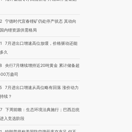
跨国走私7万
视线｜被称为“蟑螂”的印
视线｜“入侵”还是“人道危
检体内含3种
度Z世代 用街头抗争将教
机”？难民潮撕裂西班牙
秘鲁纳斯
育部长拱下台
飞地休达
13人遇难
2
宁德时代宜春锂矿仍处停产状态 其动向
国内锂资源供需格局
1
7月进出口增速高位放缓，价格驱动还能
进第四届链博
【商旅对话】华住集团
多久
技“链”接产
【特别呈现】寻找100种
CFO：不靠规模取胜，华
【特别呈
有意思的生活方式·第三对
住三大增长引擎是什么？
有意思的
8
央行7月继续增持近20吨黄金 累计储备超
600万盎司
5
7月进出口增速从高位略有回落 涨价动力
持续？
07
下周前瞻：生态环境法典施行；巴西总统
进入竞选阶段
1
特朗普坚称美国防空弹药库存充足 但不