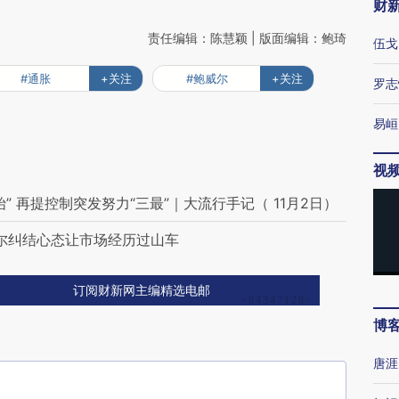
财
责任编辑：陈慧颖 | 版面编辑：鲍琦
伍戈
#通胀
+关注
#鲍威尔
+关注
罗志
易峘
视
 再提控制突发努力“三最”｜大流行手记（ 11月2日）
威尔纠结心态让市场经历过山车
订阅财新网主编精选电邮
博
唐涯