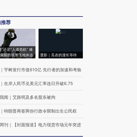
辑推荐
侵”还是“人道危机” 难
撕裂西班牙飞地休达
显影｜瓜农的漫长等待
｜
宇树发行市值610亿 先行者的加速和考验
｜
在岸人民币兑美元汇率连日升破6.75
我闻
｜
艾路明及多名股东被拘
｜
特朗普再签两份行政令限制出生公民权
周刊
｜
【封面报道】电力现货市场元年突进