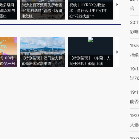
致多瑙河
加沙上百万流离失所者困
视线｜HYROX的吸金
马航飞行员
倍
二战沉船与
于“塑料烤箱” 高温引发健
术：是什么让中产们甘
粒摇头丸 尿
露出
康危机
心“花钱找虐”？
毒品
20:1
影响
19:5
【推广】走
持续
找100种
【特别呈现】澳门全力探
【特别呈现】《东莞，人
会，让数智科
式·第一对
索葡语国家新渠道
间便利店》倾情上线
业
19:1
过7
19:1
能否
19:
大选
19:0