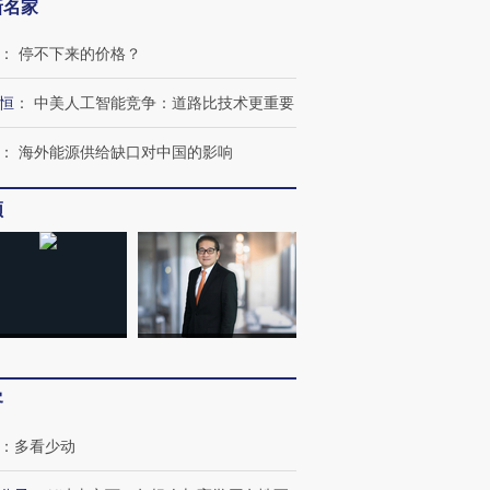
新名家
：
停不下来的价格？
恒
：
中美人工智能竞争：道路比技术更重要
：
海外能源供给缺口对中国的影响
频
客
：
多看少动