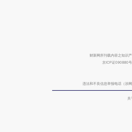
财新网所刊载内容之知识产
京ICP证090880号
违法和不良信息举报电话（涉网络暴力有
关