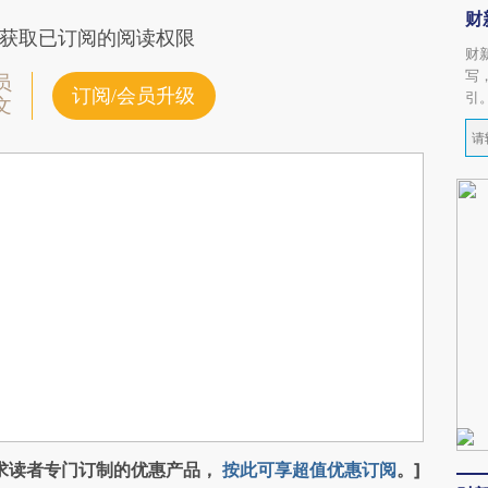
财
获取已订阅的阅读权限
财
写
员
订阅/会员升级
引
文
求读者专门订制的优惠产品，
按此可享超值优惠订阅
。]