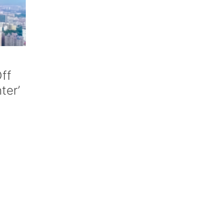
ff
nter’