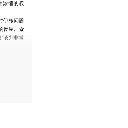
铀浓缩的权
对伊核问题
的反应。索
”谈判非常