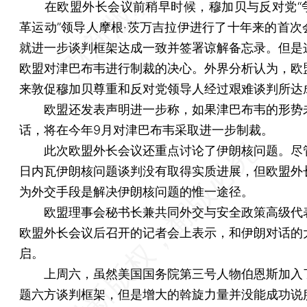
在欧盟外长会议前稍早时候，穆加贝与反对党“
革运动”领导人摩根·茨万吉拉伊进行了十年来的首次
就进一步谈判框架达成一致并签署谅解备忘录。但是
欧盟对津巴布韦进行制裁的决心。外界分析认为，欧
来敦促穆加贝尊重和反对党领导人经过艰难谈判所达
欧盟还发表声明进一步称，如果津巴布韦的形势
话，将在今年9月对津巴布韦采取进一步制裁。
此次欧盟外长会议还重点讨论了伊朗核问题。尽
日内瓦伊朗核问题谈判没有取得实质进展，但欧盟外
为外交手段是解决伊朗核问题的惟一途径。
欧盟理事会秘书长兼共同外交与安全政策高级代
欧盟外长会议后召开的记者会上表示，和伊朗对话的
启。
上周六，虽然美国国务院第三号人物伯恩斯加入
题六方谈判框架，但是增大的斡旋力量并没能成功说