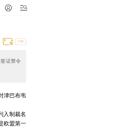
T中
在签证禁令
对津巴布韦
列入制裁名
是欧盟第一