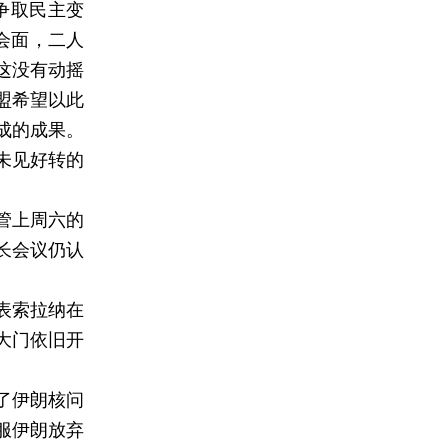
争取民主变
会面，二人
这没有动摇
盟希望以此
成的成果。
未见好转的
管上周六的
长会议仍认
表索拉纳在
大门依旧开
了伊朗核问
服伊朗放弃