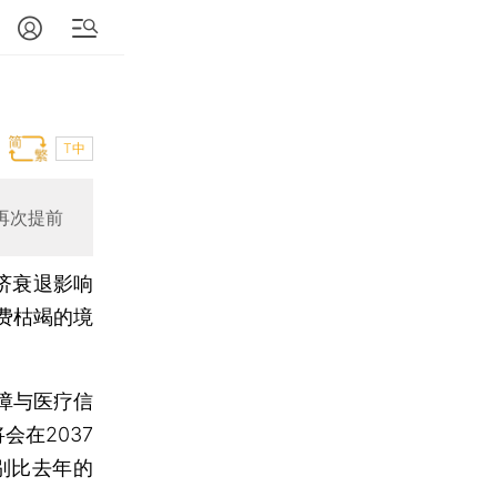
T中
再次提前
济衰退影响
费枯竭的境
障与医疗信
会在2037
别比去年的