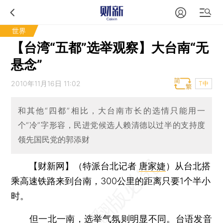
世界
【台湾“五都”选举观察】大台南“无
悬念”
2010年11月16日 11:02
T中
和其他“四都”相比，大台南市长的选情只能用一
个“冷”字形容，民进党候选人赖清德以过半的支持度
领先国民党的郭添财
【财新网】（特派台北记者
唐家婕
）
从台北搭
乘高速铁路来到台南，300公里的距离只要1个半小
时。
但一北一南，选举气氛则明显不同。台语发音