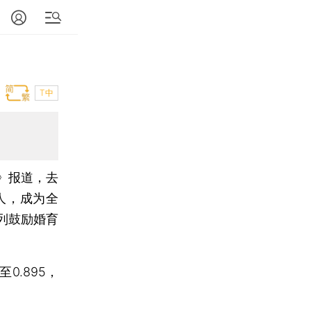
T中
》报道，去
人，成为全
列鼓励婚育
.895，