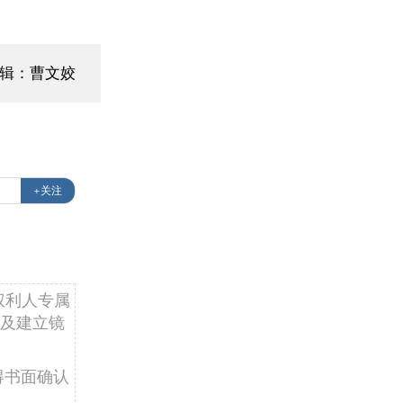
辑：曹文姣
+关注
权利人专属
及建立镜
得书面确认