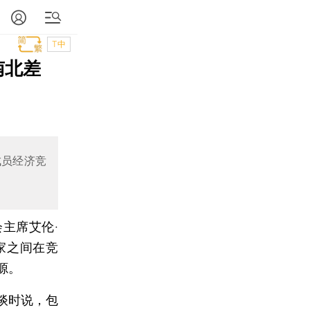
T中
南北差
成员经济竞
主席艾伦·
家之间在竞
源。
谈时说，包