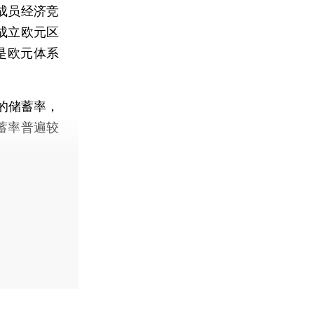
成员经济竞
成立欧元区
是欧元体系
的储蓄率，
蓄率普遍较