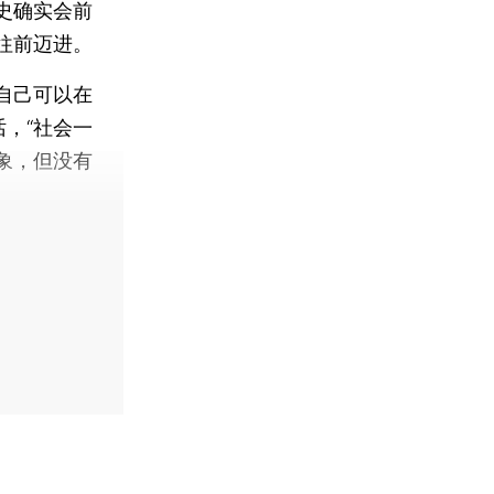
史确实会前
往前迈进。
自己可以在
，“社会一
象，但没有