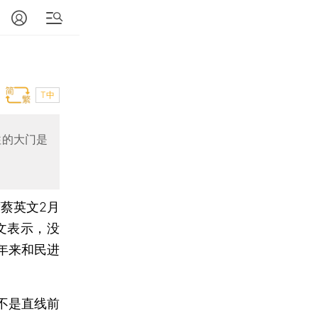
目
T中
往的大门是
蔡英文2月
文表示，没
年来和民进
不是直线前