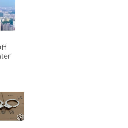
ff
nter’