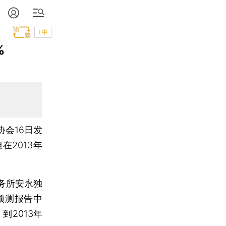
T中
%
会16日发
2013年
务所安永独
预测报告中
到2013年