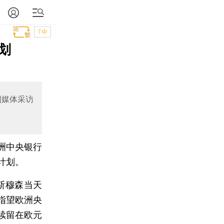
T中
划
国媒体采访
洲中央银行
计划。
斯穆森当天
指望欧洲央
续留在欧元