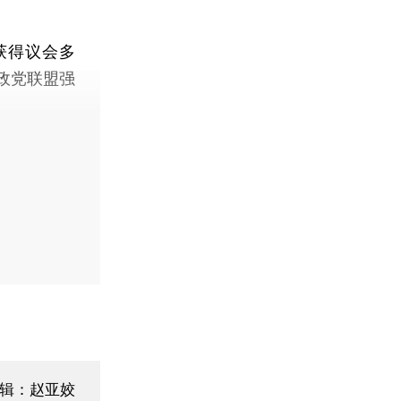
获得议会多
政党联盟强
辑：赵亚姣